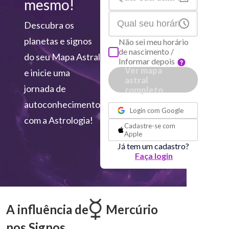
mesmo!
Descubra os
planetas e signos
Não sei meu horário
de nascimento /
do seu Mapa Astral
Informar depois
Ver mapa
e inicie uma
astral
jornada de
completo
ou
autoconhecimento
Login com
Google
com a Astrologia!
Cadastre-se com
Apple
Já tem um cadastro?
Faça login
A influência de
Mercúrio
nos Signos