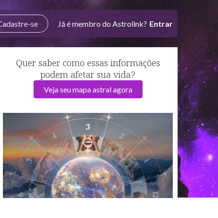
Cadastre-se
Já é membro do Astrolink?
Entrar
Quer saber como essas informações
podem afetar sua vida?
Veja seu mapa astral agora