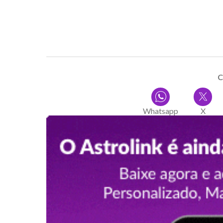
C
Whatsapp
X