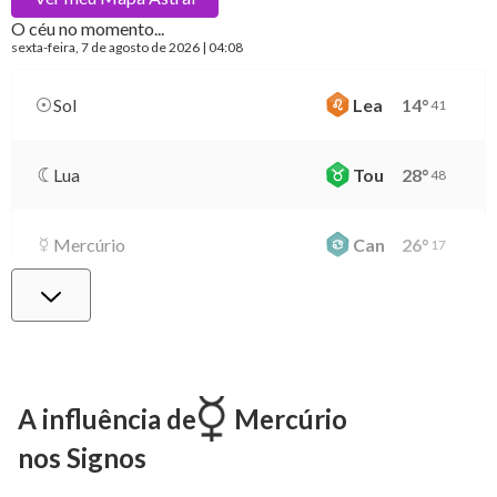
O céu no momento...
sexta-feira
, 7 de agosto de 2026 | 04:08
Sol
Lea
14
°
41
Lua
Tou
28
°
48
Mercúrio
Can
26
°
17
Vênus
Lib
0
°
22
Marte
Gem
27
°
12
A influência de
Mercúrio
nos Signos
Júpiter
Lea
8
°
19