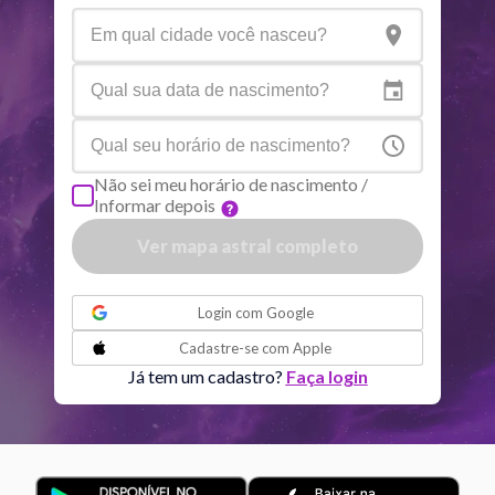
Aspectos ativos
Orbe
Sol
Conjunção
Júpiter
6.37
Sol
Trígono
Saturno
0.06
Não sei meu horário de nascimento /
Informar depois
Lua
Sextil
Mercúrio
2.53
Ver mapa astral completo
ou
Lua
Trígono
Vênus
1.56
Login com
Google
Cadastre-se com
Apple
Lua
Conjunção
Urano
6.38
Já tem um cadastro?
Faça login
Lua
Sextil
Netuno
5.36