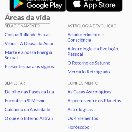
Lua
Trígono
Plutão
5.22
Áreas da vida
Lua
Quadratura
Nodo norte
1.08
RELACIONAMENTO
ASTROLOGIA E EVOLUÇÃO
Compatibilidade Astral
Amadurecimento e
Marte
Trígono
Nodo norte
2.68
Consciência
Vênus - A Deusa do Amor
A Astrologia e a Evolução
Marte e a nossa Energia
Pessoal
Urano
Sextil
Netuno
1.03
Sexual
O Retorno de Saturno
Presentes para os signos
Mercúrio Retrógrado
Urano
Trígono
Plutão
1.16
BEM ESTAR
CONHECIMENTO
Netuno
Sextil
Plutão
0.14
De olho nas Fases da Lua
As Casas Astrológicas
Encontre a Si Mesmo
Aspectos entre os Planetas
Quiron
Sextil
Nodo norte
0.96
Cuidando da Ansiedade
Astrológicas
O que é o Inferno Astral?
Os 4 Elementos
Horóscopo