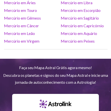
Mercúrio em Áries
Mercúrio em Libra
Saturno
Ari
14
°
38
R
Mercúrio em Touro
Mercúrio em Escorpião
Mercúrio em Gêmeos
Mercúrio em Sagitário
Urano
Gem
5
°
11
Mercúrio em Câncer
Mercúrio em Capricórnio
Mercúrio em Leão
Mercúrio em Aquário
Netuno
Ari
4
°
10
R
Mercúrio em Virgem
Mercúrio em Peixes
Plutão
Aqu
4
°
1
R
Faça seu Mapa Astral Grátis agora mesmo!
Quiron
Tou
0
°
51
R
Descubra os planetas e signos do seu Mapa Astral e inicie uma
jornada de autoconhecimento com a Astrologia!
Lilith
Sag
25
°
41
Nodo norte
Aqu
29
°
53
R