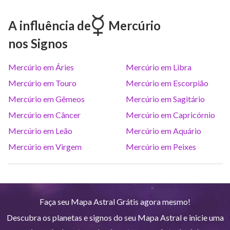
Marte
Gem
27
°
12
A influência de
Mercúrio
nos Signos
Júpiter
Lea
8
°
19
Mercúrio em Áries
Mercúrio em Libra
Saturno
Ari
14
°
38
R
Mercúrio em Touro
Mercúrio em Escorpião
Mercúrio em Gêmeos
Mercúrio em Sagitário
Urano
Gem
5
°
11
Mercúrio em Câncer
Mercúrio em Capricórnio
Mercúrio em Leão
Mercúrio em Aquário
Netuno
Ari
4
°
10
R
Mercúrio em Virgem
Mercúrio em Peixes
Plutão
Aqu
4
°
1
R
Faça seu Mapa Astral Grátis agora mesmo!
Quiron
Tou
0
°
51
R
Descubra os planetas e signos do seu Mapa Astral e inicie uma