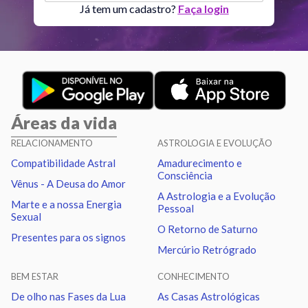
Lua
Conjunção
Urano
6.58
Já tem um cadastro?
Faça login
Lua
Sextil
Netuno
5.56
Lua
Trígono
Plutão
5.42
Áreas da vida
Lua
Quadratura
Nodo norte
1.29
RELACIONAMENTO
ASTROLOGIA E EVOLUÇÃO
Compatibilidade Astral
Amadurecimento e
Marte
Trígono
Nodo norte
2.69
Consciência
Vênus - A Deusa do Amor
A Astrologia e a Evolução
Marte e a nossa Energia
Pessoal
Urano
Sextil
Netuno
1.02
Sexual
O Retorno de Saturno
Presentes para os signos
Mercúrio Retrógrado
Urano
Trígono
Plutão
1.16
BEM ESTAR
CONHECIMENTO
Netuno
Sextil
Plutão
0.14
De olho nas Fases da Lua
As Casas Astrológicas