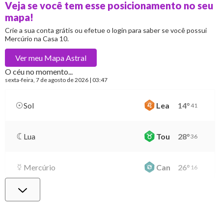
Veja se você tem esse posicionamento no seu
mapa!
Crie a sua conta grátis ou efetue o login para saber se você possui
Mercúrio na Casa 10.
Ver meu
Mapa Astral
O céu no momento...
sexta-feira
, 7 de agosto de 2026 | 03:47
Sol
Lea
14
°
41
Lua
Tou
28
°
36
Mercúrio
Can
26
°
16
Vênus
Lib
0
°
21