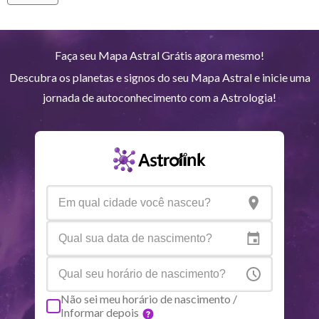
Vênus
Lib
3
°
44
Marte
Gem
29
°
27
Faça seu Mapa Astral Grátis agora mesmo!
Descubra os planetas e signos do seu Mapa Astral e inicie uma
Júpiter
Lea
9
°
4
jornada de autoconhecimento com a Astrologia!
Saturno
Ari
14
°
33
R
Urano
Gem
5
°
17
Netuno
Ari
4
°
7
R
Plutão
Aqu
3
°
57
R
Não sei meu horário de nascimento /
Informar depois
Quiron
Tou
0
°
50
R