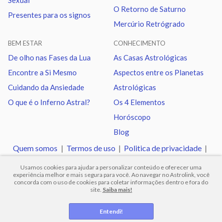
Sexual
O Retorno de Saturno
Presentes para os signos
Mercúrio Retrógrado
Mercúrio
Oposição
Plutão
2.59
BEM ESTAR
CONHECIMENTO
Mercúrio
Quadratura
Quiron
0.52
De olho nas Fases da Lua
As Casas Astrológicas
Encontre a Si Mesmo
Aspectos entre os Planetas
Vênus
Trígono
Urano
1.55
Cuidando da Ansiedade
Astrológicas
O que é o Inferno Astral?
Os 4 Elementos
Vênus
Oposição
Netuno
0.38
Horóscopo
Blog
Vênus
Trígono
Plutão
0.22
Quem somos
|
Termos de uso
|
Politica de privacidade
|
Ajuda
Usamos cookies para ajudar a personalizar conteúdo e oferecer uma
Marte
Sextil
Quiron
1.39
experiência melhor e mais segura para você. Ao navegar no Astrolink, você
concorda com o uso de cookies para coletar informações dentro e fora do
site.
Saiba mais!
© 2012 -
2026
.
Todos os direitos reservados.
Marte
Trígono
Nodo norte
0.37
Entendi!