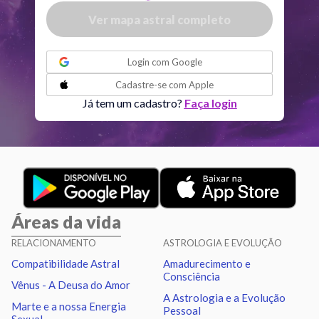
Ver mapa astral completo
Lilith
Sag
26
°
4
ou
Login com
Google
Nodo norte
Aqu
29
°
Cadastre-se com
Apple
49
R
Já tem um cadastro?
Faça login
Aspectos ativos
Orbe
Sol
Trígono
Saturno
3.36
Áreas da vida
Lua
Quadratura
Saturno
3.32
RELACIONAMENTO
ASTROLOGIA E EVOLUÇÃO
Compatibilidade Astral
Amadurecimento e
Mercúrio
Sextil
Vênus
2.37
Consciência
Vênus - A Deusa do Amor
A Astrologia e a Evolução
Marte e a nossa Energia
Pessoal
Mercúrio
Trígono
Netuno
2.75