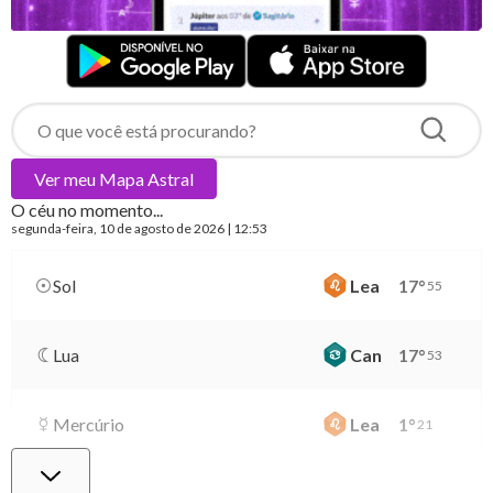
Ver meu
Mapa Astral
O céu no momento...
segunda-feira
, 10 de agosto de 2026 | 12:53
Sol
Lea
17
°
55
Lua
Can
17
°
53
Mercúrio
Lea
1
°
21