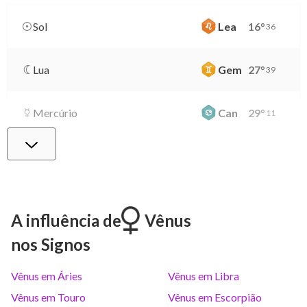
Sol
Lea
16
°
36
Lua
Gem
27
°
39
Mercúrio
Can
29
°
11
Vênus
Lib
2
°
22
Marte
Gem
28
°
32
A influência de
Vênus
nos Signos
Júpiter
Lea
8
°
45
Vênus em Áries
Vênus em Libra
Saturno
Ari
14
°
35
R
Vênus em Touro
Vênus em Escorpião