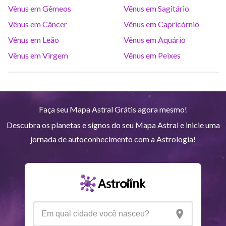
Vênus em Gêmeos
Vênus em Sagitário
Urano
Gem
5
°
15
Vênus em Câncer
Vênus em Capricórnio
Vênus em Leão
Vênus em Aquário
Netuno
Ari
4
°
8
R
Vênus em Virgem
Vênus em Peixes
Plutão
Aqu
3
°
59
R
Faça seu Mapa Astral Grátis agora mesmo!
Quiron
Tou
0
°
51
R
Descubra os planetas e signos do seu Mapa Astral e inicie uma
jornada de autoconhecimento com a Astrologia!
Lilith
Sag
25
°
54
Nodo norte
Aqu
29
°
51
R
Aspectos ativos
Orbe