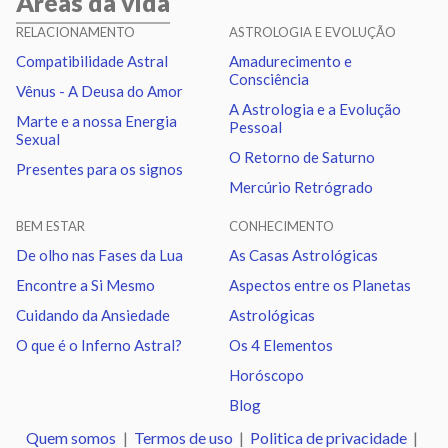
Áreas da vida
Mercúrio
Quadratura
Quiron
1.67
RELACIONAMENTO
ASTROLOGIA E EVOLUÇÃO
Compatibilidade Astral
Amadurecimento e
Vênus
Trígono
Urano
2.88
Consciência
Vênus - A Deusa do Amor
A Astrologia e a Evolução
Marte e a nossa Energia
Pessoal
Vênus
Oposição
Netuno
1.77
Sexual
O Retorno de Saturno
Presentes para os signos
Mercúrio Retrógrado
Vênus
Trígono
Plutão
1.62
BEM ESTAR
CONHECIMENTO
Marte
Sextil
Quiron
2.31
De olho nas Fases da Lua
As Casas Astrológicas
Encontre a Si Mesmo
Aspectos entre os Planetas
Marte
Trígono
Nodo norte
1.31
Cuidando da Ansiedade
Astrológicas
O que é o Inferno Astral?
Os 4 Elementos
Urano
Sextil
Netuno
1.11
Horóscopo
Blog
Urano
Trígono
Plutão
1.26
Quem somos
|
Termos de uso
|
Politica de privacidade
|