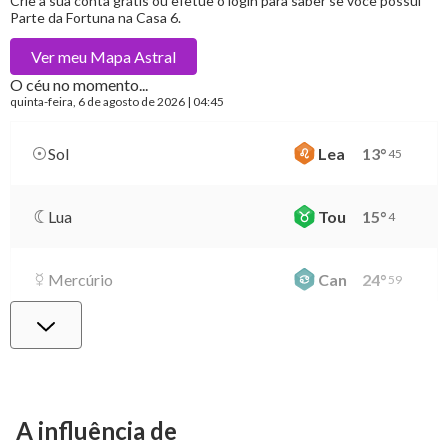
Crie a sua conta grátis ou efetue o login para saber se você possui
Parte da Fortuna na Casa 6.
Ver meu
Mapa Astral
O céu no momento...
quinta-feira
, 6 de agosto de 2026 | 04:45
Sol
Lea
13
°
45
Lua
Tou
15
°
4
Mercúrio
Can
24
°
59
Vênus
Vir
29
°
23
Marte
Gem
26
°
33
A influência de