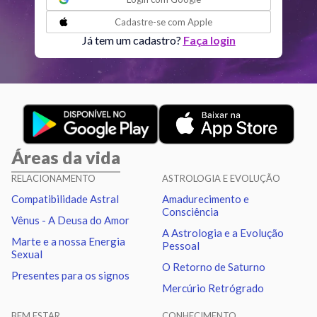
Júpiter
Sextil
Urano
2.94
Cadastre-se com
Apple
Já tem um cadastro?
Faça login
Urano
Sextil
Netuno
0.98
Urano
Trígono
Plutão
1.11
Netuno
Sextil
Plutão
0.13
Áreas da vida
Quiron
Sextil
Nodo norte
0.96
RELACIONAMENTO
ASTROLOGIA E EVOLUÇÃO
Compatibilidade Astral
Amadurecimento e
Consciência
Vênus - A Deusa do Amor
A Astrologia e a Evolução
Marte e a nossa Energia
Pessoal
Sexual
O Retorno de Saturno
Presentes para os signos
Mercúrio Retrógrado
BEM ESTAR
CONHECIMENTO