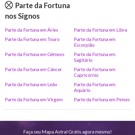
Parte da Fortuna
Júpiter
Lea
8
°
6
nos Signos
Saturno
Ari
14
°
39
R
Parte da Fortuna em Áries
Parte da Fortuna em Libra
Parte da Fortuna em Touro
Parte da Fortuna em
Urano
Gem
5
°
Escorpião
10
Parte da Fortuna em Gêmeos
Parte da Fortuna em
Sagitário
Netuno
Ari
4
°
11
R
Parte da Fortuna em Câncer
Parte da Fortuna em
Capricórnio
Plutão
Aqu
4
°
3
R
Parte da Fortuna em Leão
Parte da Fortuna em
Aquário
Parte da Fortuna em Virgem
Parte da Fortuna em Peixes
Quiron
Tou
0
°
51
R
Lilith
Sag
25
°
35
Faça seu Mapa Astral Grátis agora mesmo!