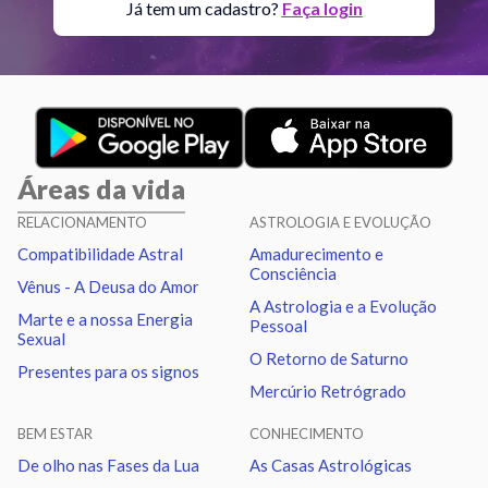
Lua
Sextil
Júpiter
5.57
Já tem um cadastro?
Faça login
Lua
Conjunção
Urano
2.39
Lua
Sextil
Netuno
1.35
Áreas da vida
Lua
Trígono
Plutão
1.21
RELACIONAMENTO
ASTROLOGIA E EVOLUÇÃO
Compatibilidade Astral
Amadurecimento e
Lua
Quadratura
Nodo norte
2.93
Consciência
Vênus - A Deusa do Amor
A Astrologia e a Evolução
Marte e a nossa Energia
Pessoal
Marte
Trígono
Nodo norte
2.49
Sexual
O Retorno de Saturno
Presentes para os signos
Mercúrio Retrógrado
Urano
Sextil
Netuno
1.04
BEM ESTAR
CONHECIMENTO
Urano
Trígono
Plutão
1.18
De olho nas Fases da Lua
As Casas Astrológicas