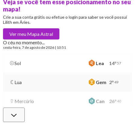
Veja se você tem esse posicionamento no seu
mapa!
Crie a sua conta grátis ou efetue o login para saber se você possui
Lilith em Áries.
Ver meu
Mapa Astral
O céu no momento...
sexta-feira
, 7 de agosto de 2026 | 10:51
Sol
Lea
14
°
57
Lua
Gem
2
°
49
Mercúrio
Can
26
°
40
Vênus
Lib
0
°
39