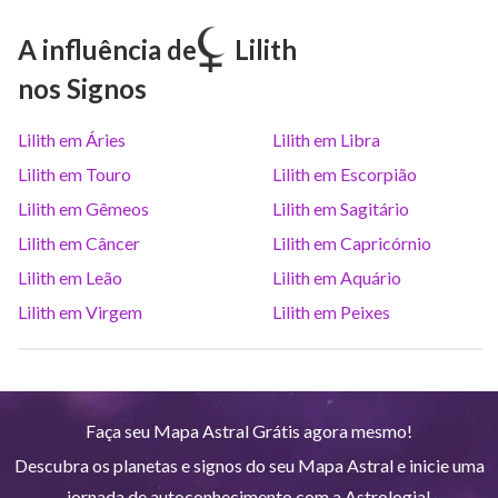
Marte
Gem
27
°
24
A influência de
Lilith
nos Signos
Júpiter
Lea
8
°
23
Lilith em Áries
Lilith em Libra
Saturno
Ari
14
°
38
R
Lilith em Touro
Lilith em Escorpião
Lilith em Gêmeos
Lilith em Sagitário
Urano
Gem
5
°
12
Lilith em Câncer
Lilith em Capricórnio
Lilith em Leão
Lilith em Aquário
Netuno
Ari
4
°
10
R
Lilith em Virgem
Lilith em Peixes
Plutão
Aqu
4
°
1
R
Faça seu Mapa Astral Grátis agora mesmo!
Quiron
Tou
0
°
51
R
Descubra os planetas e signos do seu Mapa Astral e inicie uma
jornada de autoconhecimento com a Astrologia!