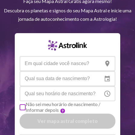
Faça seu Mapa Astral Grátis agora mesmo!
Descubra os planetas e signos do seu Mapa Astral e inicie uma
Júpiter
Lea
8
°
51
jornada de autoconhecimento com a Astrologia!
Saturno
Ari
14
°
35
R
Urano
Gem
5
°
15
Netuno
Ari
4
°
7
R
Plutão
Aqu
3
°
58
R
Não sei meu horário de nascimento /
Informar depois
Quiron
Tou
0
°
51
R
Ver mapa astral completo
Lilith
Sag
25
°
57
ou