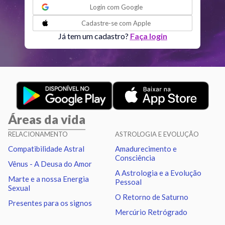
Login com
Google
Nodo norte
Aqu
29
°
Cadastre-se com
Apple
50
R
Já tem um cadastro?
Faça login
Aspectos ativos
Orbe
Sol
Trígono
Saturno
2.45
Áreas da vida
Lua
Quadratura
Vênus
1.40
RELACIONAMENTO
ASTROLOGIA E EVOLUÇÃO
Compatibilidade Astral
Amadurecimento e
Lua
Conjunção
Marte
5.37
Consciência
Vênus - A Deusa do Amor
A Astrologia e a Evolução
Marte e a nossa Energia
Pessoal
Lua
Quadratura
Netuno
0.08
Sexual
O Retorno de Saturno
Presentes para os signos
Mercúrio Retrógrado
Lua
Sextil
Quiron
3.36