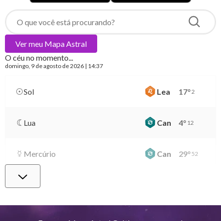
Ver meu
Mapa Astral
O céu no momento...
domingo
, 9 de agosto de 2026 | 14:37
Sol
Lea
17
°
2
Lua
Can
4
°
12
Mercúrio
Can
29
°
52
Vênus
Lib
2
°
48
Marte
Gem
28
°
50