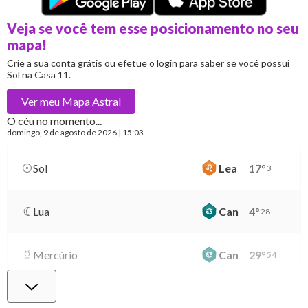
Veja se você tem esse posicionamento no seu
mapa!
Crie a sua conta grátis ou efetue o login para saber se você possui
Sol na Casa 11.
Ver meu
Mapa Astral
O céu no momento...
domingo
, 9 de agosto de 2026 | 15:03
Sol
Lea
17
°
3
Lua
Can
4
°
28
Mercúrio
Can
29
°
54
Vênus
Lib
2
°
49