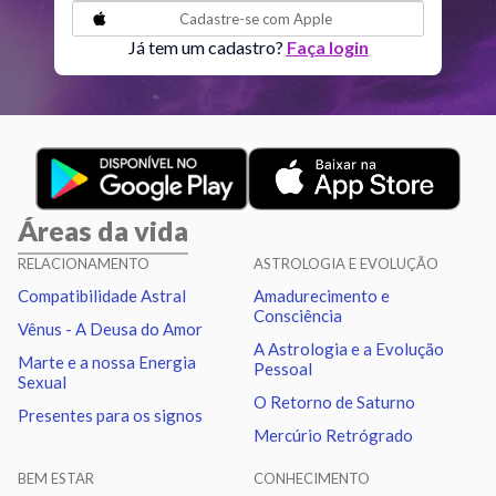
Cadastre-se com
Apple
Lua
Sextil
Quiron
3.62
Já tem um cadastro?
Faça login
Lua
Trígono
Nodo norte
4.62
Mercúrio
Sextil
Vênus
2.93
Áreas da vida
Mercúrio
Quadratura
Quiron
0.94
RELACIONAMENTO
ASTROLOGIA E EVOLUÇÃO
Compatibilidade Astral
Amadurecimento e
Vênus
Trígono
Urano
2.43
Consciência
Vênus - A Deusa do Amor
A Astrologia e a Evolução
Marte e a nossa Energia
Pessoal
Vênus
Oposição
Netuno
1.30
Sexual
O Retorno de Saturno
Presentes para os signos
Mercúrio Retrógrado
Vênus
Trígono
Plutão
1.14
BEM ESTAR
CONHECIMENTO