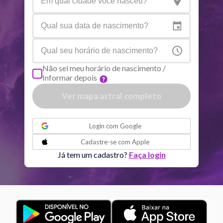
Netuno
Ari
4
°
9
R
Plutão
Aqu
4
°
1
R
Não sei meu horário de nascimento /
Informar depois
Quiron
Tou
0
°
51
R
Ver mapa astral completo
Lilith
Sag
25
°
44
ou
Login com
Google
Nodo norte
Aqu
29
°
Cadastre-se com
Apple
53
R
Já tem um cadastro?
Faça login
Aspectos ativos
Orbe
Sol
Conjunção
Júpiter
6.74