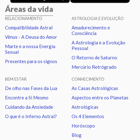
Áreas da vida
Sol
Trígono
Saturno
0.55
RELACIONAMENTO
ASTROLOGIA E EVOLUÇÃO
Compatibilidade Astral
Amadurecimento e
Lua
Trígono
Vênus
5.12
Consciência
Vênus - A Deusa do Amor
A Astrologia e a Evolução
Marte e a nossa Energia
Pessoal
Lua
Sextil
Júpiter
2.44
Sexual
O Retorno de Saturno
Presentes para os signos
Mercúrio Retrógrado
Lua
Conjunção
Urano
0.79
BEM ESTAR
CONHECIMENTO
Lua
Sextil
Netuno
1.83
De olho nas Fases da Lua
As Casas Astrológicas
Encontre a Si Mesmo
Aspectos entre os Planetas
Lua
Trígono
Plutão
1.98
Cuidando da Ansiedade
Astrológicas
O que é o Inferno Astral?
Os 4 Elementos
Lua
Quadratura
Nodo norte
6.11
Horóscopo
Blog