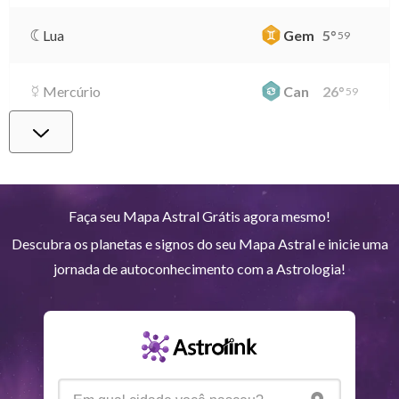
Lua
Gem
5
°
59
Mercúrio
Can
26
°
59
Vênus
Lib
0
°
52
Marte
Gem
27
°
33
Faça seu Mapa Astral Grátis agora mesmo!
Descubra os planetas e signos do seu Mapa Astral e inicie uma
Júpiter
Lea
8
°
26
jornada de autoconhecimento com a Astrologia!
Saturno
Ari
14
°
37
R
Urano
Gem
5
°
12