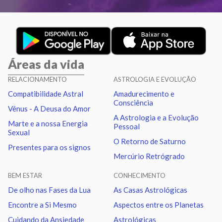
Aspectos ativos
Orbe
Sol
Conjunção
Júpiter
7.71
Áreas da vida
Sol
Trígono
Saturno
1.83
RELACIONAMENTO
ASTROLOGIA E EVOLUÇÃO
Compatibilidade Astral
Amadurecimento e
Lua
Quadratura
Vênus
7.19
Consciência
Vênus - A Deusa do Amor
A Astrologia e a Evolução
Marte e a nossa Energia
Pessoal
Lua
Conjunção
Marte
3.42
Sexual
O Retorno de Saturno
Presentes para os signos
Mercúrio Retrógrado
Lua
Sextil
Quiron
5.85
BEM ESTAR
CONHECIMENTO
Lua
Trígono
Nodo norte
4.86
De olho nas Fases da Lua
As Casas Astrológicas
Encontre a Si Mesmo
Aspectos entre os Planetas
Mercúrio
Quadratura
Quiron
1.94
Cuidando da Ansiedade
Astrológicas