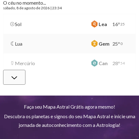
O céu no momento...
sábado
, 8 de agosto de 2026 | 23:34
Sol
Lea
16
°
25
Lua
Gem
25
°
0
Mercúrio
Can
28
°
54
Vênus
Lib
2
°
11
Marte
Gem
28
°
25
Faça seu Mapa Astral Grátis agora mesmo!
Descubra os planetas e signos do seu Mapa Astral e inicie uma
Júpiter
Lea
8
°
43
jornada de autoconhecimento com a Astrologia!