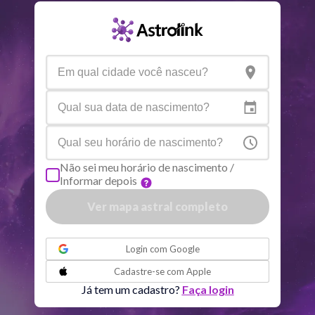
Saturno
Ari
14
°
36
R
Urano
Gem
5
°
14
Netuno
Ari
4
°
8
R
Plutão
Aqu
3
°
59
R
Não sei meu horário de nascimento /
Informar depois
Quiron
Tou
0
°
51
R
Ver mapa astral completo
Lilith
Sag
25
°
53
ou
Login com
Google
Nodo norte
Aqu
29
°
Cadastre-se com
Apple
51
R
Já tem um cadastro?
Faça login