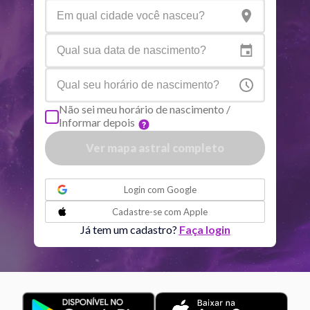
Netuno
Ari
4
°
9
R
Plutão
Aqu
4
°
1
R
Não sei meu horário de nascimento /
Informar depois
Quiron
Tou
0
°
51
R
Ver mapa astral completo
Lilith
Sag
25
°
45
ou
Login com
Google
Nodo norte
Aqu
29
°
Cadastre-se com
Apple
53
R
Já tem um cadastro?
Faça login
Aspectos ativos
Orbe