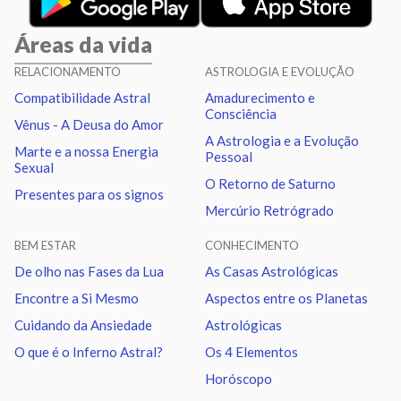
Sol
Sextil
Lua
7.97
Áreas da vida
Sol
Conjunção
Júpiter
6.81
RELACIONAMENTO
ASTROLOGIA E EVOLUÇÃO
Compatibilidade Astral
Amadurecimento e
Sol
Trígono
Saturno
0.64
Consciência
Vênus - A Deusa do Amor
A Astrologia e a Evolução
Marte e a nossa Energia
Pessoal
Lua
Trígono
Vênus
6.32
Sexual
O Retorno de Saturno
Presentes para os signos
Mercúrio Retrógrado
Lua
Sextil
Júpiter
1.16
BEM ESTAR
CONHECIMENTO
Lua
Sextil
Saturno
7.34
De olho nas Fases da Lua
As Casas Astrológicas
Encontre a Si Mesmo
Aspectos entre os Planetas
Lua
Conjunção
Urano
2.08
Cuidando da Ansiedade
Astrológicas
O que é o Inferno Astral?
Os 4 Elementos
Lua
Sextil
Netuno
3.13
Horóscopo