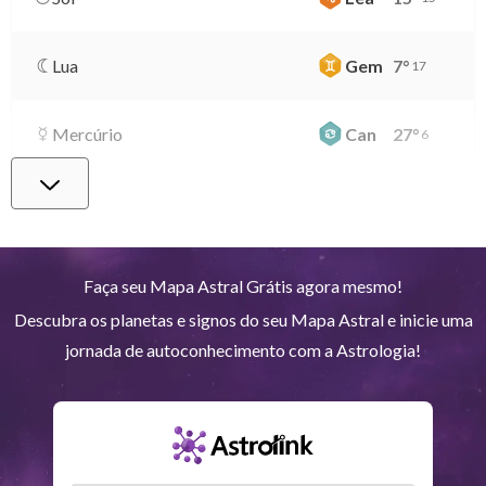
Lua
Gem
7
°
17
Mercúrio
Can
27
°
6
Vênus
Lib
0
°
58
Marte
Gem
27
°
36
Faça seu Mapa Astral Grátis agora mesmo!
Descubra os planetas e signos do seu Mapa Astral e inicie uma
Júpiter
Lea
8
°
27
jornada de autoconhecimento com a Astrologia!
Saturno
Ari
14
°
37
R
Urano
Gem
5
°
12