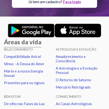
Já tem um cadastro?
Faça login
Aspectos ativos
Orbe
Sol
Trígono
Saturno
2.27
Áreas da vida
Lua
Quadratura
Vênus
1.02
RELACIONAMENTO
ASTROLOGIA E EVOLUÇÃO
Compatibilidade Astral
Amadurecimento e
Lua
Conjunção
Marte
2.89
Consciência
Vênus - A Deusa do Amor
A Astrologia e a Evolução
Marte e a nossa Energia
Pessoal
Lua
Quadratura
Netuno
2.52
Sexual
O Retorno de Saturno
Presentes para os signos
Mercúrio Retrógrado
Lua
Sextil
Quiron
0.76
BEM ESTAR
CONHECIMENTO
Lua
Trígono
Nodo norte
1.77
De olho nas Fases da Lua
As Casas Astrológicas