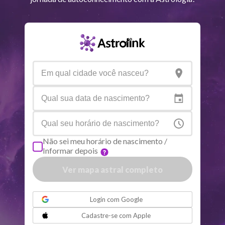
Saturno
Ari
14
°
35
R
Urano
Gem
5
°
15
Netuno
Ari
4
°
8
R
Plutão
Aqu
3
°
58
R
Não sei meu horário de nascimento /
Informar depois
Quiron
Tou
0
°
51
R
Ver mapa astral completo
Lilith
Sag
25
°
56
ou
Login com
Google
Nodo norte
Aqu
29
°
Cadastre-se com
Apple
51
R