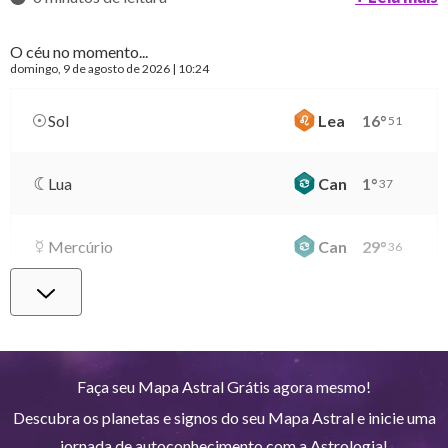
O céu no momento...
domingo
, 9 de agosto de 2026 | 10:24
Sol
Lea
16
°
51
Lua
Can
1
°
37
Mercúrio
Can
29
°
36
Vênus
Lib
2
°
38
Marte
Gem
28
°
43
Faça seu Mapa Astral Grátis agora mesmo!
Descubra os planetas e signos do seu Mapa Astral e inicie uma
Júpiter
Lea
8
°
49
jornada de autoconhecimento com a Astrologia!