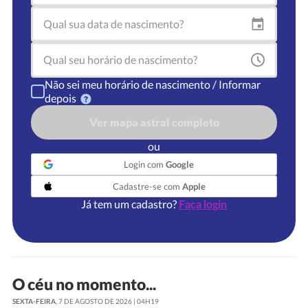
Não sei meu horário de nascimento / Informar
depois
Ver mapa astral completo
ou
Login com
Google
Cadastre-se com
Apple
Já tem um cadastro?
Faça login
O céu no momento...
SEXTA-FEIRA
, 7 DE AGOSTO DE 2026 | 04H19