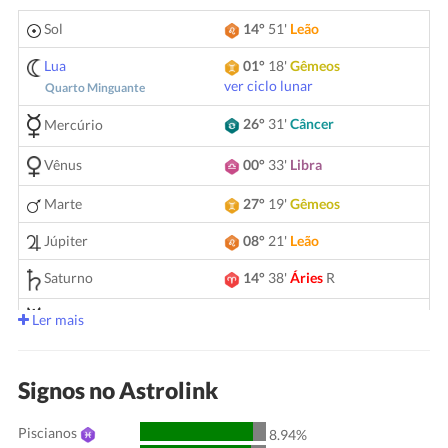
Sol
14°
51'
Leão
Lua
01°
18'
Gêmeos
ver ciclo lunar
Quarto Minguante
26°
31'
Câncer
Mercúrio
Vênus
00°
33'
Libra
Marte
27°
19'
Gêmeos
Júpiter
08°
21'
Leão
Saturno
14°
38'
Áries
R
05°
12'
Gêmeos
Urano
Ler mais
Netuno
04°
10'
Áries
R
Signos no Astrolink
Plutão
04°
01'
Aquário
R
Piscianos
00°
51'
Touro
R
8.94%
Quiron