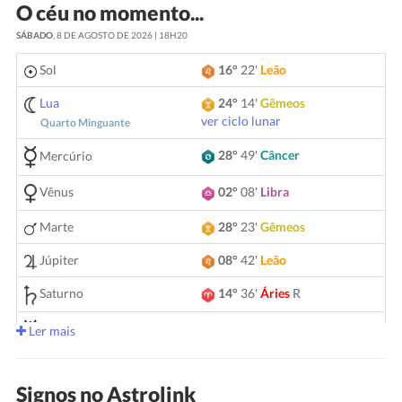
O céu no momento...
SÁBADO
, 8 DE AGOSTO DE 2026 | 18H20
Sol
16°
22'
Leão
Lua
24°
14'
Gêmeos
ver ciclo lunar
Quarto Minguante
28°
49'
Câncer
Mercúrio
Vênus
02°
08'
Libra
Marte
28°
23'
Gêmeos
Júpiter
08°
42'
Leão
Saturno
14°
36'
Áries
R
05°
14'
Gêmeos
Urano
Ler mais
Netuno
04°
08'
Áries
R
Signos no Astrolink
Plutão
03°
59'
Aquário
R