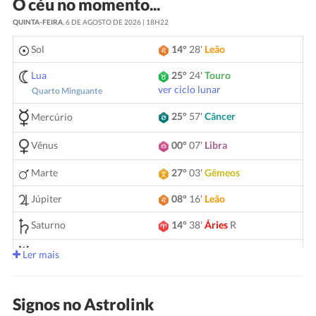
O céu no momento...
QUINTA-FEIRA
, 6 DE AGOSTO DE 2026 | 18H22
Sol
14°
28'
Leão
Lua
25°
24'
Touro
ver ciclo lunar
Quarto Minguante
25°
57'
Câncer
Mercúrio
Vênus
00°
07'
Libra
Marte
27°
03'
Gêmeos
Júpiter
08°
16'
Leão
Saturno
14°
38'
Áries
R
05°
11'
Gêmeos
Urano
Ler mais
Netuno
04°
10'
Áries
R
Signos no Astrolink
Plutão
04°
02'
Aquário
R