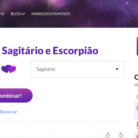
T
BLOG
MAPAS DOS FAMOSOS
Sagitário e Escorpião
O
S
ombinar!
Reiniciar