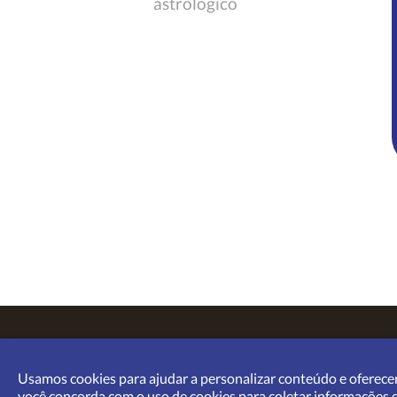
astrológico
Astrolink © 2012-2026.
Home
|
Sobre
|
Termos de Uso
|
P
Usamos cookies para ajudar a personalizar conteúdo e oferecer
você concorda com o uso de cookies para coletar informações de