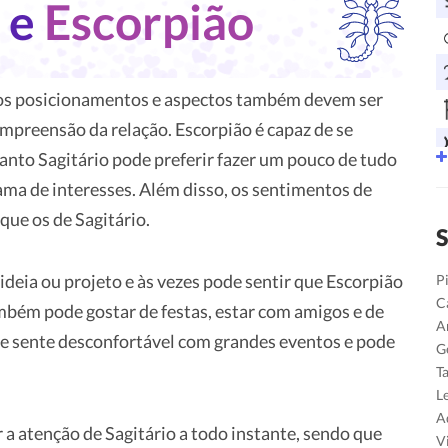
o
e
Escorpião
ros posicionamentos e aspectos também devem ser
preensão da relação. Escorpião é capaz de se
nto Sagitário pode preferir fazer um pouco de tudo
ma de interesses. Além disso, os sentimentos de
ue os de Sagitário.
S
deia ou projeto e às vezes pode sentir que Escorpião
P
C
mbém pode gostar de festas, estar com amigos e de
A
se sente desconfortável com grandes eventos e pode
G
T
L
A
 a atenção de Sagitário a todo instante, sendo que
V