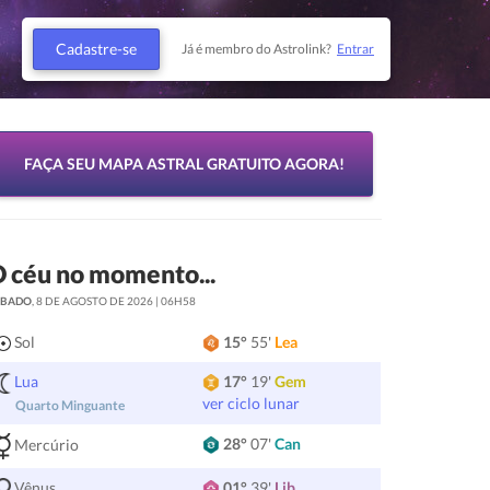
Cadastre-se
Já é membro do Astrolink?
Entrar
FAÇA SEU MAPA ASTRAL GRATUITO AGORA!
 céu no momento...
ÁBADO
, 8 DE AGOSTO DE 2026 | 06H58
Sol
15°
55'
Lea
Lua
17°
19'
Gem
ver ciclo lunar
Quarto Minguante
28°
07'
Can
Mercúrio
Vênus
01°
39'
Lib