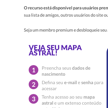
O recurso está disponível para usuários pr
sua lista de amigos, outros usuários do site
Seja um membro premium e desbloqueie seu a
VEJA SEU MAPA
ASTRAL!
Preencha seus
dados de
1
nascimento
Defina seu
e-mail
e
senha
para
2
acessar
Tenha acesso ao seu
mapa
3
astral
e um extenso conteúdo