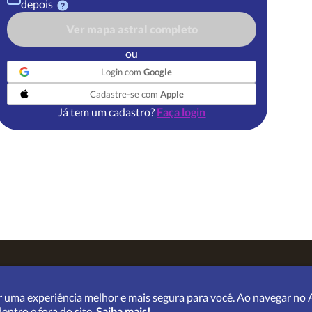
depois
Ver mapa astral completo
ou
Login com
Google
Cadastre-se com
Apple
Já tem um cadastro?
Faça login
olítica de Privacidade
|
Fale Conosco
|
Ajuda
 uma experiência melhor e mais segura para você. Ao navegar no A
ntro e fora do site.
Saiba mais!