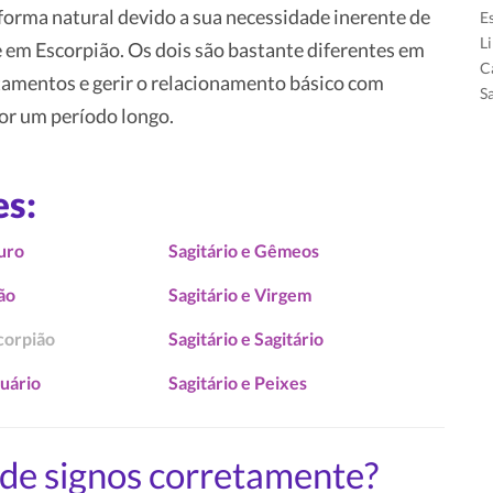
 forma natural devido a sua necessidade inerente de
E
L
em Escorpião. Os dois são bastante diferentes em
C
tamentos e gerir o relacionamento básico com
S
or um período longo.
es:
ouro
Sagitário e Gêmeos
eão
Sagitário e Virgem
scorpião
Sagitário e Sagitário
quário
Sagitário e Peixes
de signos corretamente?