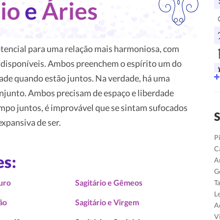
rio
e
Áries
encial para uma relação mais harmoniosa, com
disponíveis. Ambos preenchem o espírito um do
tade quando estão juntos. Na verdade, há uma
conjunto. Ambos precisam de espaço e liberdade
mpo juntos, é improvável que se sintam sufocados
S
xpansiva de ser.
P
C
es:
A
G
ouro
Sagitário e Gêmeos
T
L
eão
Sagitário e Virgem
A
V