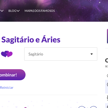
T
BLOG
MAPAS DOS FAMOSOS
Sagitário e Áries
O
SE
ombinar!
Reiniciar