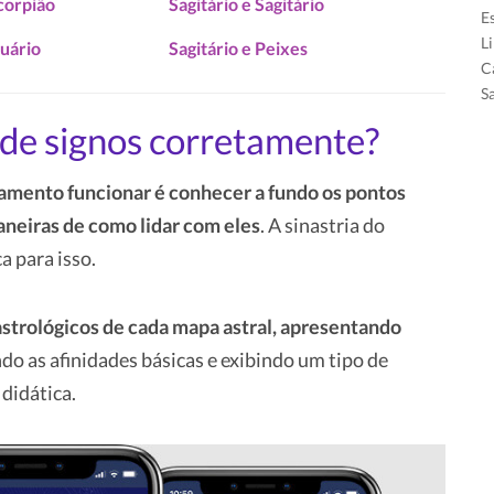
scorpião
Sagitário e Sagitário
E
L
quário
Sagitário e Peixes
C
S
de signos corretamente?
amento funcionar é conhecer a fundo os pontos
aneiras de como lidar com eles
. A sinastria do
a para isso.
strológicos de cada mapa astral, apresentando
o as afinidades básicas e exibindo um tipo de
 didática.