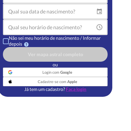
Não sei meu horário de nascimento / Informar
depois
Ver mapa astral completo
ou
Login com
Google
Cadastre-se com
Apple
Já tem um cadastro?
Faça login