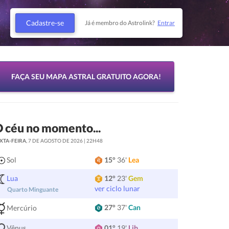
Cadastre-se
Já é membro do Astrolink?
Entrar
FAÇA SEU MAPA ASTRAL GRATUITO AGORA!
 céu no momento...
XTA-FEIRA
, 7 DE AGOSTO DE 2026 | 22H48
Sol
15°
36'
Lea
Lua
12°
23'
Gem
ver ciclo lunar
Quarto Minguante
27°
37'
Can
Mercúrio
Vênus
01°
19'
Lib