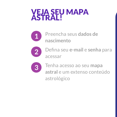
VEJA SEU MAPA
ASTRAL!
Preencha seus
dados de
1
nascimento
Defina seu
e-mail
e
senha
para
2
acessar
Tenha acesso ao seu
mapa
3
astral
e um extenso conteúdo
astrológico