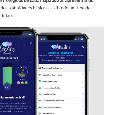
strológicos de cada mapa astral, apresentando
o as afinidades básicas e exibindo um tipo de
 didática.