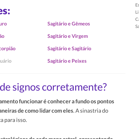
E
es:
L
C
ouro
Sagitário e Gêmeos
S
eão
Sagitário e Virgem
scorpião
Sagitário e Sagitário
quário
Sagitário e Peixes
de signos corretamente?
amento funcionar é conhecer a fundo os pontos
aneiras de como lidar com eles
. A sinastria do
a para isso.