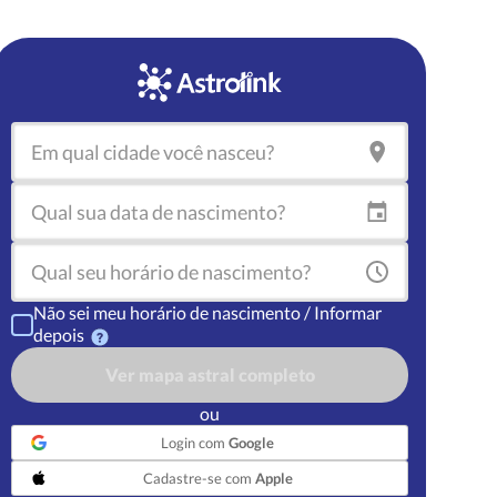
Não sei meu horário de nascimento / Informar
depois
Ver mapa astral completo
ou
Login com
Google
Cadastre-se com
Apple