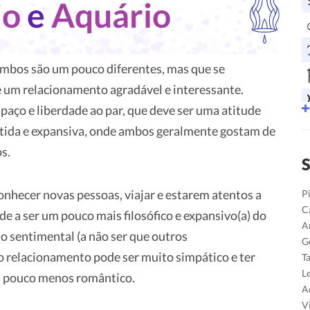
io
e
Aquário
ambos são um pouco diferentes, mas que se
 um relacionamento agradável e interessante.
ço e liberdade ao par, que deve ser uma atitude
ertida e expansiva, onde ambos geralmente gostam de
os.
S
hecer novas pessoas, viajar e estarem atentos a
P
C
de a ser um pouco mais filosófico e expansivo(a) do
A
o sentimental (a não ser que outros
G
o relacionamento pode ser muito simpático e ter
T
L
 pouco menos romântico.
A
V