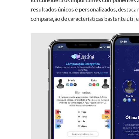
Ela considera os importantes componentes a
resultados únicos e personalizados,
destacand
comparação de características bastante útil e