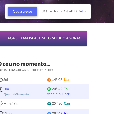
Cadastre-se
Já é membro do Astrolink?
Entrar
FAÇA SEU MAPA ASTRAL GRATUITO AGORA!
 céu no momento...
UINTA-FEIRA
, 6 DE AGOSTO DE 2026 | 10H24
Sol
14°
08'
Lea
Lua
20°
42'
Tou
ver ciclo lunar
Quarto Minguante
25°
30'
Can
Mercúrio
Vênus
29°
47'
Vir