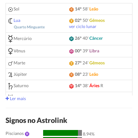
Sol
14°
58'
Leão
Lua
02°
50'
Gêmeos
ver ciclo lunar
Quarto Minguante
26°
40'
Câncer
Mercúrio
Vênus
00°
39'
Libra
Marte
27°
24'
Gêmeos
Júpiter
08°
23'
Leão
Saturno
14°
38'
Áries
R
05°
12'
Gêmeos
Urano
Ler mais
Netuno
04°
10'
Áries
R
Signos no Astrolink
Plutão
04°
01'
Aquário
R
Piscianos
00°
51'
Touro
R
8.94%
Quiron