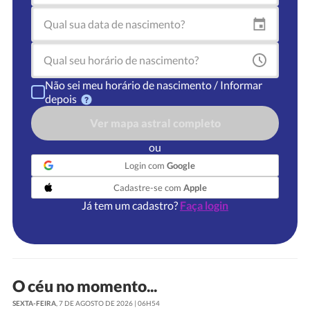
Não sei meu horário de nascimento / Informar
depois
Ver mapa astral completo
ou
Login com
Google
Cadastre-se com
Apple
Já tem um cadastro?
Faça login
O céu no momento...
SEXTA-FEIRA
, 7 DE AGOSTO DE 2026 | 06H54