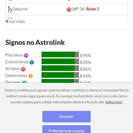
Saturno
14°
36'
Áries
R
05°
14'
Gêmeos
Urano
Ler mais
Netuno
04°
08'
Áries
R
Signos no Astrolink
Plutão
03°
59'
Aquário
R
Piscianos
00°
51'
Touro
R
8.95%
Quiron
Cancerianos
8.85%
Lilith
25°
52'
Sagitário
Arianos
8.81%
Geminianos
8.65%
Nodo Norte
29°
52'
Aquário
R
Taurinos
8.61%
Leoninos
8.27%
Usamos cookies para ajudar a personalizar conteúdo e oferecer uma experiência
Aquarianos
Aspectos ativos
orbe
melhor e mais segura para você. Ao navegar no Astrolink, você concorda com o
8.27%
uso de cookies para coletar informações dentro e fora do site.
Saiba mais!
Virginianos
8.24%
Sol
Sextil
Lua
5.34
Escorpianos
8.08%
Librianos
Entendi!
7.91%
Sol
Conjunção
Júpiter
7.53
Capricornianos
7.82%
Sol
Trígono
Saturno
1.60
Sagitarianos
7.54%
Preferência de cookies