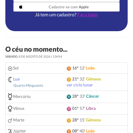
Cadastre-se com
Apple
Já tem um cadastro?
Faça login
O céu no momento...
SÁBADO
, 8 DE AGOSTO DE 2026 | 13H54
Sol
16°
12'
Leão
Lua
21°
32'
Gêmeos
ver ciclo lunar
Quarto Minguante
28°
33'
Câncer
Mercúrio
Vênus
01°
57'
Libra
Marte
28°
15'
Gêmeos
Júpiter
08°
40'
Leão