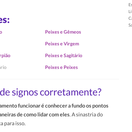
E
L
es:
C
S
o
Peixes e Gêmeos
Peixes e Virgem
rpião
Peixes e Sagitário
rio
Peixes e Peixes
de signos corretamente?
amento funcionar é conhecer a fundo os pontos
aneiras de como lidar com eles
. A sinastria do
a para isso.