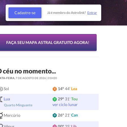
Cadastre-se
Já é membro do Astrolink?
Entrar
FAÇA SEU MAPA ASTRAL GRATUITO AGORA!
 céu no momento...
XTA-FEIRA
, 7 DE AGOSTO DE 2026 | 01H20
Sol
14°
44'
Lea
Lua
29°
31'
Tou
ver ciclo lunar
Quarto Minguante
26°
21'
Can
Mercúrio
Vênus
00°
25'
Lib