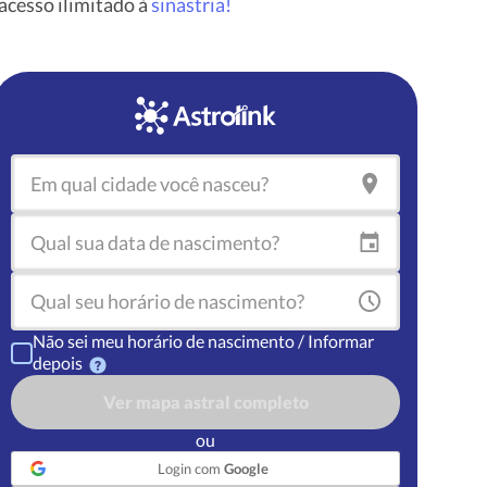
cesso ilimitado à
sinastria!
Não sei meu horário de nascimento / Informar
depois
Ver mapa astral completo
ou
Login com
Google