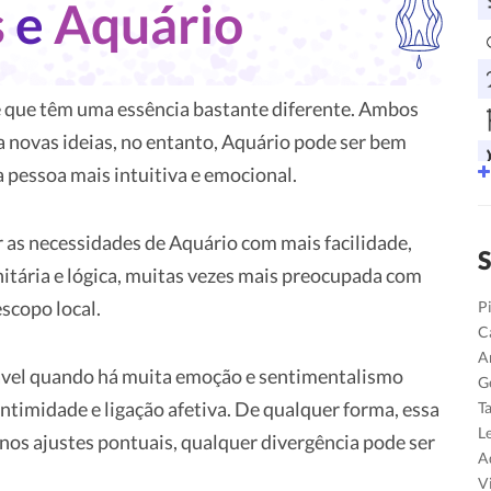
s
e
Aquário
e que têm uma essência bastante diferente. Ambos
 novas ideias, no entanto, Aquário pode ser bem
 pessoa mais intuitiva e emocional.
r as necessidades de Aquário com mais facilidade,
S
tária e lógica, muitas vezes mais preocupada com
escopo local.
P
C
A
ável quando há muita emoção e sentimentalismo
G
timidade e ligação afetiva. De qualquer forma, essa
T
L
nos ajustes pontuais, qualquer divergência pode ser
A
V