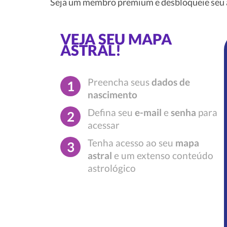
Seja um membro premium e desbloqueie seu a
VEJA SEU MAPA
ASTRAL!
Preencha seus
dados de
1
nascimento
Defina seu
e-mail
e
senha
para
2
acessar
Tenha acesso ao seu
mapa
3
astral
e um extenso conteúdo
astrológico