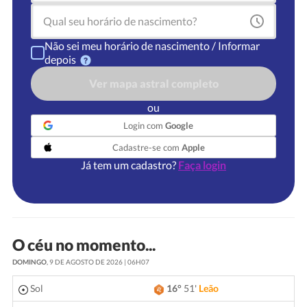
Não sei meu horário de nascimento / Informar
depois
Ver mapa astral completo
ou
Login com
Google
Cadastre-se com
Apple
Já tem um cadastro?
Faça login
O céu no momento...
DOMINGO
, 9 DE AGOSTO DE 2026 | 06H07
Sol
16°
51'
Leão