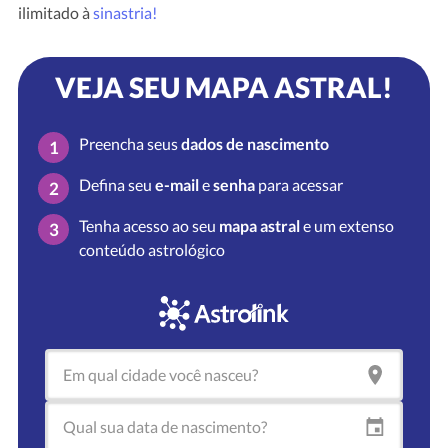
ilimitado à
sinastria!
VEJA SEU MAPA ASTRAL!
Preencha seus
dados de nascimento
1
Defina seu
e-mail
e
senha
para acessar
2
Tenha acesso ao seu
mapa astral
e um extenso
3
conteúdo astrológico