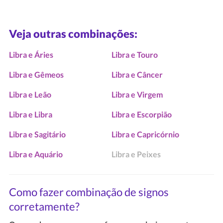
Veja outras combinações:
Libra e Áries
Libra e Touro
Libra e Gêmeos
Libra e Câncer
Libra e Leão
Libra e Virgem
Libra e Libra
Libra e Escorpião
Libra e Sagitário
Libra e Capricórnio
Libra e Aquário
Libra e Peixes
Como fazer combinação de signos
corretamente?