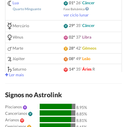
Lua
01°
26'
Câncer
Quarto Minguante
Fase Balsâmica
ver ciclo lunar
29°
35'
Câncer
Mercúrio
Vênus
02°
37'
Libra
Marte
28°
42'
Gêmeos
Júpiter
08°
49'
Leão
Saturno
14°
35'
Áries
R
Ler mais
05°
15'
Gêmeos
Urano
Netuno
04°
08'
Áries
R
Signos no Astrolink
Plutão
03°
58'
Aquário
R
Piscianos
8.95%
Cancerianos
00°
51'
Touro
R
Quiron
8.85%
Arianos
8.81%
Lilith
25°
56'
Sagitário
Geminianos