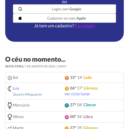
ou
Login com
Google
Cadastre-se com
Apple
Já tem um cadastro?
Faça login
O céu no momento...
SEXTA-FEIRA
, 7 DE AGOSTO DE 2026 | 13H47
Sol
15°
14'
Leão
Lua
06°
57'
Gêmeos
ver ciclo lunar
Quarto Minguante
27°
04'
Câncer
Mercúrio
Vênus
00°
56'
Libra
Marte
27°
35'
Gêmeos