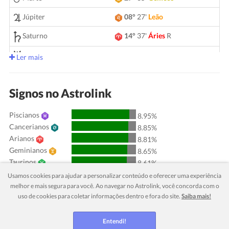
Júpiter
08°
27'
Leão
Saturno
14°
37'
Áries
R
05°
12'
Gêmeos
Urano
Ler mais
Netuno
04°
09'
Áries
R
Signos no Astrolink
Plutão
04°
01'
Aquário
R
Piscianos
00°
51'
Touro
R
8.95%
Quiron
Cancerianos
8.85%
Lilith
25°
45'
Sagitário
Arianos
8.81%
Geminianos
8.65%
Nodo Norte
29°
53'
Aquário
R
Taurinos
8.61%
Leoninos
8.27%
Usamos cookies para ajudar a personalizar conteúdo e oferecer uma experiência
Aquarianos
Aspectos ativos
orbe
melhor e mais segura para você. Ao navegar no Astrolink, você concorda com o
8.27%
uso de cookies para coletar informações dentro e fora do site.
Saiba mais!
Virginianos
8.24%
Sol
Conjunção
Júpiter
6.79
Escorpianos
8.08%
Librianos
Entendi!
7.91%
Sol
Trígono
Saturno
0.61