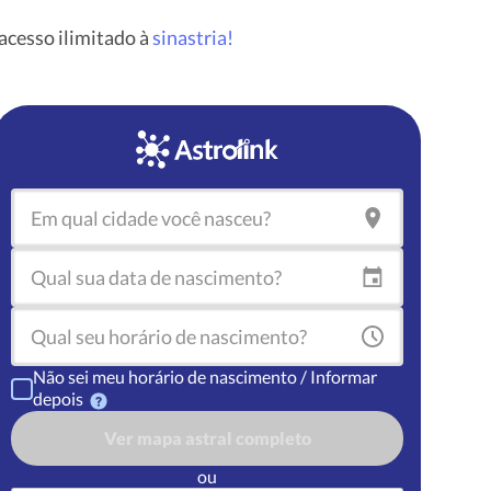
cesso ilimitado à
sinastria!
Não sei meu horário de nascimento / Informar
depois
Ver mapa astral completo
ou