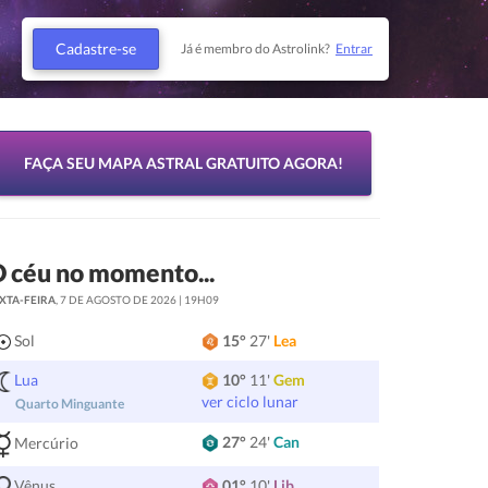
Cadastre-se
Já é membro do Astrolink?
Entrar
FAÇA SEU MAPA ASTRAL GRATUITO AGORA!
 céu no momento...
XTA-FEIRA
, 7 DE AGOSTO DE 2026 | 19H09
Sol
15°
27'
Lea
Lua
10°
11'
Gem
ver ciclo lunar
Quarto Minguante
27°
24'
Can
Mercúrio
Vênus
01°
10'
Lib