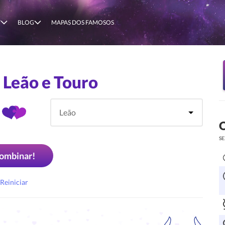
T
BLOG
MAPAS DOS FAMOSOS
 Leão e Touro
O
SE
ombinar!
Reiniciar