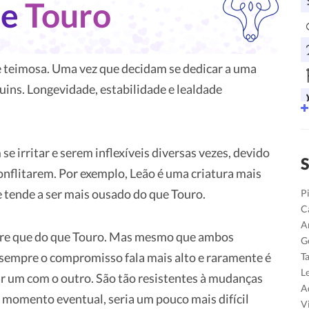
o
e
Touro
 teimosa. Uma vez que decidam se dedicar a uma
uins. Longevidade, estabilidade e lealdade
 irritar e serem inflexíveis diversas vezes, devido
S
onflitarem. Por exemplo, Leão é uma criatura mais
e tende a ser mais ousado do que Touro.
P
C
A
ivre que do que Touro. Mas mesmo que ambos
G
sempre o compromisso fala mais alto e raramente é
T
L
um com o outro. São tão resistentes à mudanças
A
omento eventual, seria um pouco mais difícil
V