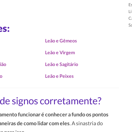
E
L
C
es:
S
Leão e Gêmeos
Leão e Virgem
ião
Leão e Sagitário
io
Leão e Peixes
de signos corretamente?
amento funcionar é conhecer a fundo os pontos
aneiras de como lidar com eles
. A sinastria do