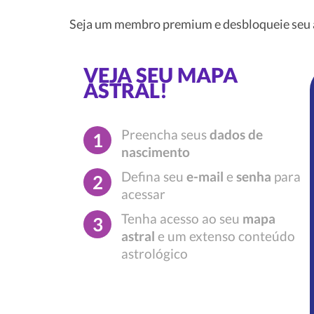
Seja um membro premium e desbloqueie seu a
VEJA SEU MAPA
ASTRAL!
Preencha seus
dados de
1
nascimento
Defina seu
e-mail
e
senha
para
2
acessar
Tenha acesso ao seu
mapa
3
astral
e um extenso conteúdo
astrológico