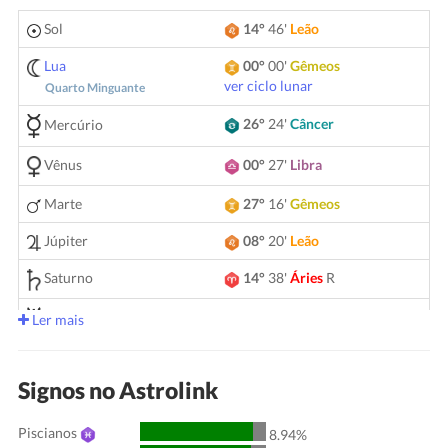
Sol
14°
46'
Leão
Lua
00°
00'
Gêmeos
ver ciclo lunar
Quarto Minguante
26°
24'
Câncer
Mercúrio
Vênus
00°
27'
Libra
Marte
27°
16'
Gêmeos
Júpiter
08°
20'
Leão
Saturno
14°
38'
Áries
R
05°
11'
Gêmeos
Urano
Ler mais
Netuno
04°
10'
Áries
R
Signos no Astrolink
Plutão
04°
01'
Aquário
R
Piscianos
00°
51'
Touro
R
8.94%
Quiron