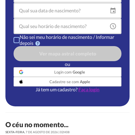
Não sei meu horário de nascimento / Informar
depois
Ver mapa astral completo
ou
Login com
Google
Cadastre-se com
Apple
Já tem um cadastro?
Faça login
O céu no momento...
SEXTA-FEIRA
, 7 DE AGOSTO DE 2026 | 02H08