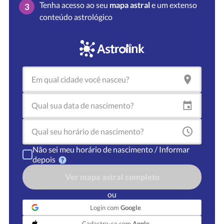
Tenha acesso ao seu
mapa astral
e um extenso
3
conteúdo astrológico
Não sei meu horário de nascimento / Informar
depois
Ver mapa astral completo
ou
Login com
Google
Cadastre-se com
Apple