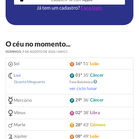
Já tem um cadastro?
Faça login
O céu no momento...
DOMINGO
, 9 DE AGOSTO DE 2026 | 06H21
Sol
16°
51'
Leão
Lua
01°
35'
Câncer
Quarto Minguante
Fase Balsâmica
ver ciclo lunar
29°
36'
Câncer
Mercúrio
Vênus
02°
38'
Libra
Marte
28°
43'
Gêmeos
Júpiter
08°
49'
Leão