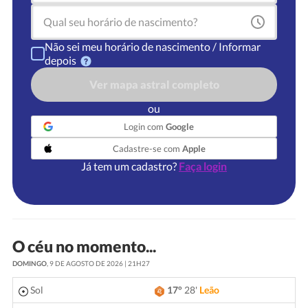
Não sei meu horário de nascimento / Informar
depois
Ver mapa astral completo
ou
Login com
Google
Cadastre-se com
Apple
Já tem um cadastro?
Faça login
O céu no momento...
DOMINGO
, 9 DE AGOSTO DE 2026 | 21H27
Sol
17°
28'
Leão