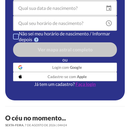
Não sei meu horário de nascimento / Informar
depois
Ver mapa astral completo
ou
Login com
Google
Cadastre-se com
Apple
Já tem um cadastro?
Faça login
O céu no momento...
SEXTA-FEIRA
, 7 DE AGOSTO DE 2026 | 04H24