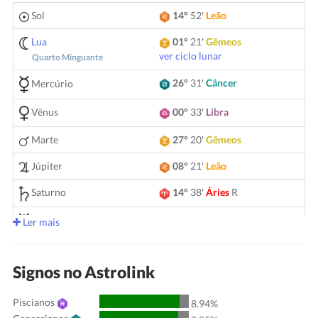
Sol
14°
52'
Leão
Lua
01°
21'
Gêmeos
ver ciclo lunar
Quarto Minguante
26°
31'
Câncer
Mercúrio
Vênus
00°
33'
Libra
Marte
27°
20'
Gêmeos
Júpiter
08°
21'
Leão
Saturno
14°
38'
Áries
R
05°
12'
Gêmeos
Urano
Ler mais
Netuno
04°
10'
Áries
R
Signos no Astrolink
Plutão
04°
01'
Aquário
R
Piscianos
00°
51'
Touro
R
8.94%
Quiron