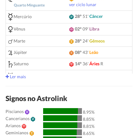
ver ciclo lunar
Quarto Minguante
28°
51'
Câncer
Mercúrio
Vênus
02°
09'
Libra
Marte
28°
24'
Gêmeos
Júpiter
08°
43'
Leão
Saturno
14°
36'
Áries
R
05°
14'
Gêmeos
Urano
Ler mais
Netuno
04°
08'
Áries
R
Signos no Astrolink
Plutão
03°
59'
Aquário
R
Piscianos
00°
51'
Touro
R
8.95%
Quiron
Cancerianos
8.85%
Lilith
25°
53'
Sagitário
Arianos
8.81%
Geminianos
8.65%
Nodo Norte
29°
51'
Aquário
R