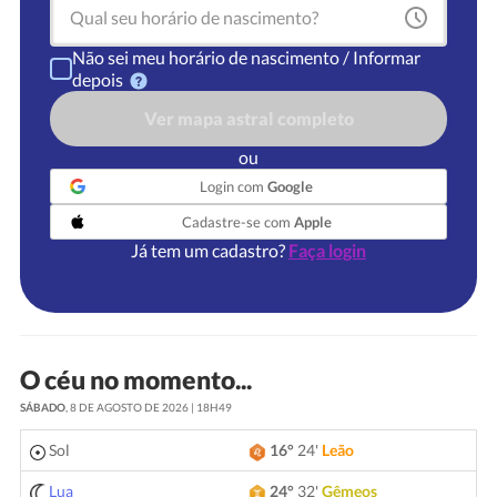
Não sei meu horário de nascimento / Informar
depois
Ver mapa astral completo
ou
Login com
Google
Cadastre-se com
Apple
Já tem um cadastro?
Faça login
O céu no momento...
SÁBADO
, 8 DE AGOSTO DE 2026 | 18H49
Sol
16°
24'
Leão
Lua
24°
32'
Gêmeos