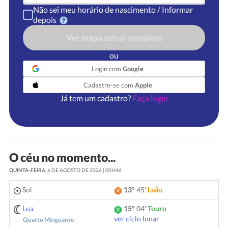
Não sei meu horário de nascimento / Informar
depois
Ver mapa astral completo
ou
Login com
Google
Cadastre-se com
Apple
Já tem um cadastro?
Faça login
O céu no momento...
QUINTA-FEIRA
, 6 DE AGOSTO DE 2026 | 00H46
Sol
13°
45'
Leão
Lua
15°
04'
Touro
ver ciclo lunar
Quarto Minguante