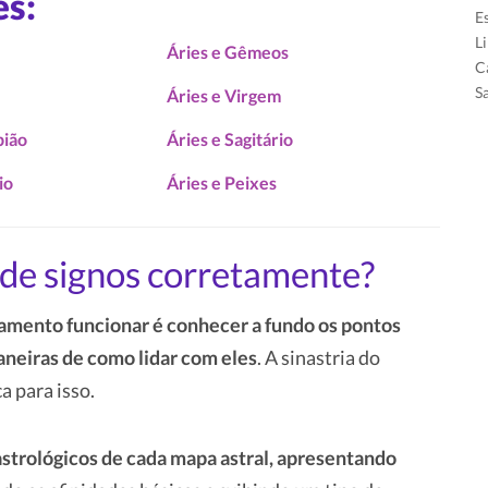
es:
E
L
Áries e Gêmeos
C
S
Áries e Virgem
pião
Áries e Sagitário
io
Áries e Peixes
de signos corretamente?
amento funcionar é conhecer a fundo os pontos
aneiras de como lidar com eles
. A sinastria do
a para isso.
strológicos de cada mapa astral, apresentando