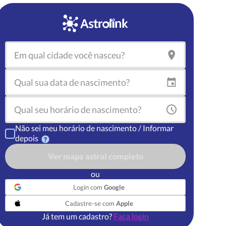
Não sei meu horário de nascimento / Informar
depois
Ver mapa astral completo
ou
Login com
Google
Cadastre-se com
Apple
Já tem um cadastro?
Faça login