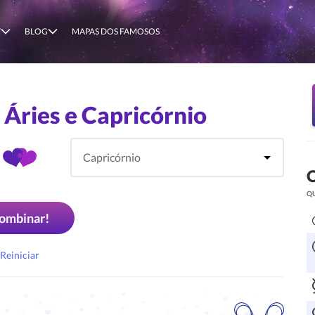
T
BLOG
MAPAS DOS FAMOSOS
Áries e Capricórnio
O
Q
ombinar!
Reiniciar