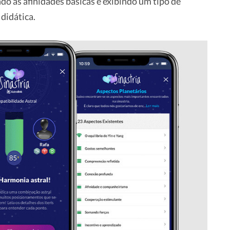
o as afinidades básicas e exibindo um tipo de
 didática.