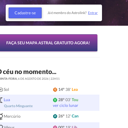
Cadastre-se
Já é membro do Astrolink?
Entrar
FAÇA SEU MAPA ASTRAL GRATUITO AGORA!
 céu no momento...
UINTA-FEIRA
, 6 DE AGOSTO DE 2026 | 22H51
Sol
14°
38'
Lea
Lua
28°
03'
Tou
ver ciclo lunar
Quarto Minguante
26°
12'
Can
Mercúrio
Vênus
00°
19'
Lib