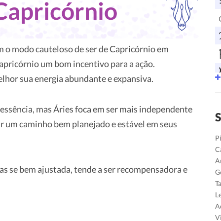
Capricórnio
om o modo cauteloso de ser de Capricórnio em
pricórnio um bom incentivo para a ação.
elhor sua energia abundante e expansiva.
essência, mas Áries foca em ser mais independente
S
ir um caminho bem planejado e estável em seus
P
C
A
as se bem ajustada, tende a ser recompensadora e
G
T
L
A
V