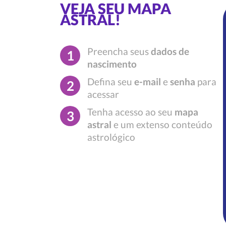
VEJA SEU MAPA
ASTRAL!
Preencha seus
dados de
1
nascimento
Defina seu
e-mail
e
senha
para
2
acessar
Tenha acesso ao seu
mapa
3
astral
e um extenso conteúdo
astrológico