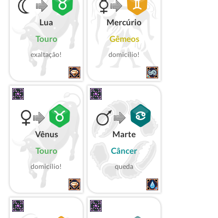
Lua
Mercúrio
Touro
Gêmeos
exaltação!
domicílio!
Vênus
Marte
Touro
Câncer
domicílio!
queda