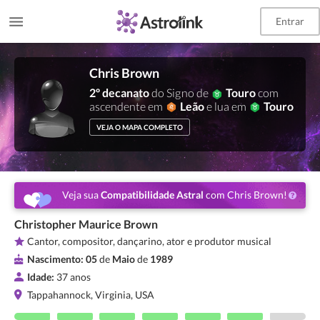
Entrar
Chris Brown
2º decanato
do Signo de
Touro
com
ascendente em
Leão
e lua em
Touro
VEJA O MAPA COMPLETO
Veja sua
Compatibilidade Astral
com Chris Brown!
Christopher Maurice Brown
Cantor, compositor, dançarino, ator e produtor musical
Nascimento:
05
de
Maio
de
1989
Idade:
37 anos
Tappahannock, Virginia, USA