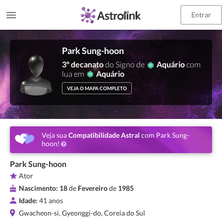
Entrar
Park Sung-hoon
3º decanato
do Signo de
Aquário
com
lua em
Aquário
VEJA O MAPA COMPLETO
Veja sua
Compatibilidade Astral
com Park Sung-
hoon!
Park Sung-hoon
Ator
Nascimento:
18
de
Fevereiro
de
1985
Idade:
41 anos
Gwacheon-si, Gyeonggi-do, Coreia do Sul