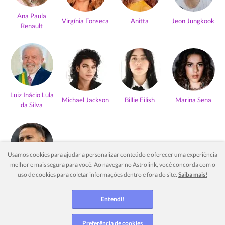
Ana Paula
Virgínia Fonseca
Anitta
Jeon Jungkook
Renault
Luiz Inácio Lula
Michael Jackson
Billie Eilish
Marina Sena
da Silva
Usamos cookies para ajudar a personalizar conteúdo e oferecer uma experiência
melhor e mais segura para você. Ao navegar no Astrolink, você concorda com o
Neymar Jr
uso de cookies para coletar informações dentro e fora do site.
Saiba mais!
Ver mais
Entendi!
Preferência de cookies