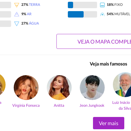
27%
TERRA
18%
FIXO
9%
AR
54%
MUTÁVEL
27%
ÁGUA
VEJA O MAPA COMPL
Veja mais famosos
a
Luiz Inácio
Virgínia Fonseca
Anitta
Jeon Jungkook
da Silv
Ver mais