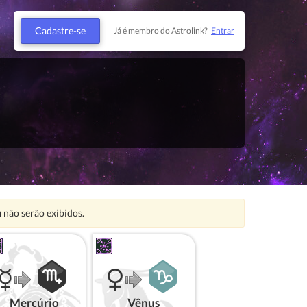
Cadastre-se
Já é membro do Astrolink?
Entrar
u
não serão exibidos.
Mercúrio
Vênus