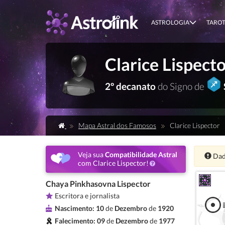
ASTROLOGIA
TARO
Clarice Lispect
2º decanato
do Signo de
Mapa Astral dos Famosos
Clarice Lispector
Veja sua
Compatibilidade Astral
Ate
Dad
com Clarice Lispector!
Chaya Pinkhasovna Lispector
Escritora e jornalista
Nascimento:
10
de
Dezembro
de
1920
Falecimento:
09
de
Dezembro
de
1977