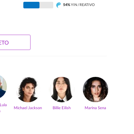
54%
YIN / REATIVO
ETO
 Lula
Michael Jackson
Billie Eilish
Marina Sena
a