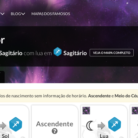
T
BLOG
MAPAS DOS FAMOSOS
or
Sagitário
com lua em
Sagitário
VEJA O MAPA COMPLETO
nção:
os de nascimento sem informação de horário.
Ascendente
e
Meio do Cé
Ascendente
Sol
Lua