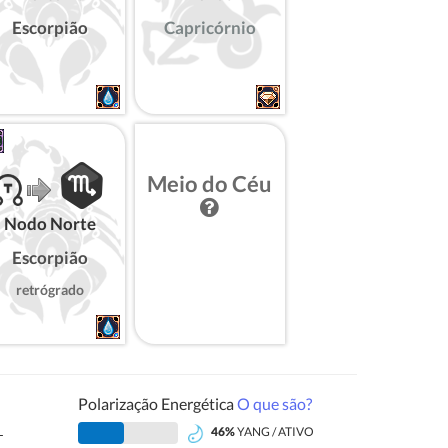
Escorpião
Capricórnio
Meio do Céu
Nodo Norte
Escorpião
retrógrado
Polarização Energética
O que são?
L
46%
YANG / ATIVO