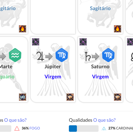
gitário
Sagitário
Marte
Júpiter
Saturno
quário
Virgem
Virgem
os
O que são?
Qualidades
O que são?
36%
FOGO
27%
CARDINA