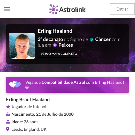
Entrar
Erling Haaland
3º decanato
do Signo de
Câncer
com
lua em
Peixes
VEJA O MAPA COMPLETO
Veja sua
Compatibilidade Astral
com Erling Haaland!
Erling Braut Haaland
Jogador de futebol
Nascimento:
21
de
Julho
de
2000
Idade:
26 anos
Leeds, England, UK