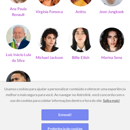
Ana Paula
Virgínia Fonseca
Anitta
Jeon Jungkook
Renault
Luiz Inácio Lula
Michael Jackson
Billie Eilish
Marina Sena
da Silva
Usamos cookies para ajudar a personalizar conteúdo e oferecer uma experiência
melhor e mais segura para você. Ao navegar no Astrolink, você concorda com o
Neymar Jr
uso de cookies para coletar informações dentro e fora do site.
Saiba mais!
Ver mais
Entendi!
Preferência de cookies