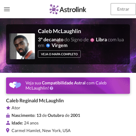
Entrar
Caleb McLaughlin
3º decanato
do Signo de
Libra
com lua
em
Virgem
VEJA O MAPA COMPLETO
Veja sua
Compatibilidade Astral
com Caleb
McLaughlin!
Caleb Reginald McLaughlin
Ator
Nascimento:
13
de
Outubro
de
2001
Idade:
24 anos
Carmel Hamlet, New York, USA