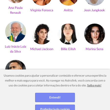
Ana Paula
Virgínia Fonseca
Anitta
Jeon Jungkook
Renault
Luiz Inácio Lula
Michael Jackson
Billie Eilish
Marina Sena
da Silva
Usamos cookies para ajudar a personalizar conteúdo e oferecer uma experiência
melhor e mais segura para você. Ao navegar no Astrolink, você concorda com o
Neymar Jr
uso de cookies para coletar informações dentro e fora do site.
Saiba mais!
Ver mais
Entendi!
Preferência de cookies