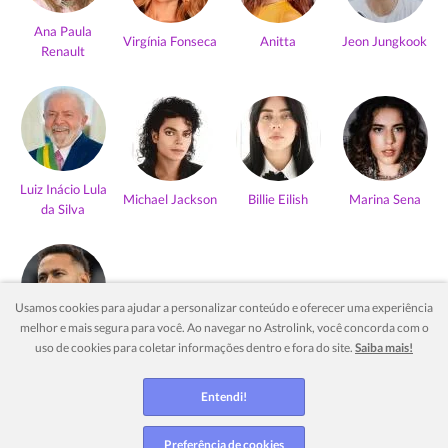
Ana Paula
Virgínia Fonseca
Anitta
Jeon Jungkook
Renault
Luiz Inácio Lula
Michael Jackson
Billie Eilish
Marina Sena
da Silva
Usamos cookies para ajudar a personalizar conteúdo e oferecer uma experiência
melhor e mais segura para você. Ao navegar no Astrolink, você concorda com o
Neymar Jr
uso de cookies para coletar informações dentro e fora do site.
Saiba mais!
Ver mais
Entendi!
Preferência de cookies