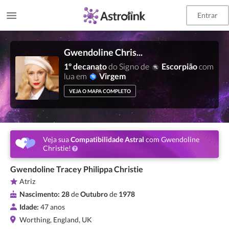
Entrar
Gwendoline Christie
1º decanato
do Signo de
Escorpião
com
lua em
Virgem
VEJA O MAPA COMPLETO
Veja sua
Compatibilidade Astral
com Gwendoline
Christie!
Gwendoline Tracey Philippa Christie
Atriz
Nascimento:
28
de
Outubro
de
1978
Idade:
47 anos
Worthing, England, UK