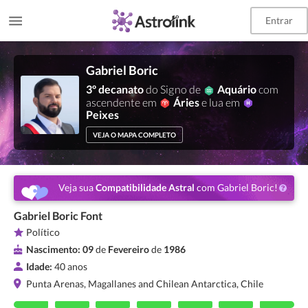
Entrar
Gabriel Boric
3º decanato
do Signo de
Aquário
com
ascendente em
Áries
e lua em
Peixes
VEJA O MAPA COMPLETO
Veja sua
Compatibilidade Astral
com Gabriel Boric!
Gabriel Boric Font
Político
Nascimento:
09
de
Fevereiro
de
1986
Idade:
40 anos
Punta Arenas, Magallanes and Chilean Antarctica, Chile