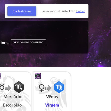
Cadastre-se
Já é membro do Astrolink?
Entrar
ixes
VEJA O MAPA COMPLETO
Mercúrio
Vênus
Escorpião
Virgem