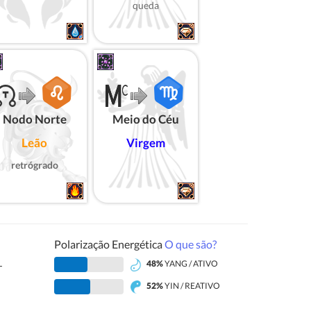
queda
Nodo Norte
Meio do Céu
Leão
Virgem
retrógrado
Polarização Energética
O que são?
L
48%
YANG / ATIVO
52%
YIN / REATIVO