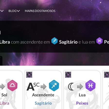
T
BLOG
MAPAS DOS FAMOSOS
n
Libra
com ascendente em
Sagitário
e lua em
Pe
Sol
Ascendente
Lua
Libra
Sagitário
Peixes