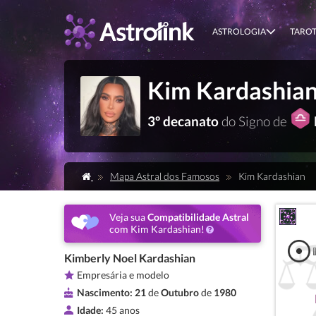
ASTROLOGIA
TARO
Kim Kardashia
3º decanato
do Signo de
Mapa Astral dos Famosos
Kim Kardashian
Veja sua
Compatibilidade Astral
com Kim Kardashian!
Kimberly Noel Kardashian
Empresária e modelo
Nascimento:
21
de
Outubro
de
1980
Idade:
45 anos