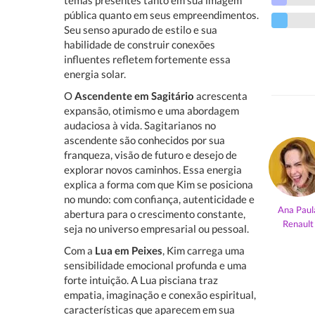
temas presentes tanto em sua imagem
pública quanto em seus empreendimentos.
Seu senso apurado de estilo e sua
habilidade de construir conexões
influentes refletem fortemente essa
energia solar.
O
Ascendente em Sagitário
acrescenta
expansão, otimismo e uma abordagem
audaciosa à vida. Sagitarianos no
ascendente são conhecidos por sua
franqueza, visão de futuro e desejo de
explorar novos caminhos. Essa energia
explica a forma com que Kim se posiciona
no mundo: com confiança, autenticidade e
Ana Paul
abertura para o crescimento constante,
Renault
seja no universo empresarial ou pessoal.
Com a
Lua em Peixes
, Kim carrega uma
sensibilidade emocional profunda e uma
forte intuição. A Lua pisciana traz
empatia, imaginação e conexão espiritual,
características que aparecem em sua