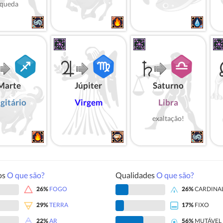
queda
Marte
Júpiter
Saturno
gitário
Virgem
Libra
exaltação!
os
O que são?
Qualidades
O que são?
26%
FOGO
26%
CARDINA
29%
TERRA
17%
FIXO
22%
AR
56%
MUTÁVEL