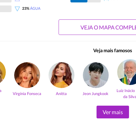
23%
ÁGUA
VEJA O MAPA COMPL
Veja mais famosos
a
Luiz Inácio
Virgínia Fonseca
Anitta
Jeon Jungkook
da Silv
Ver mais