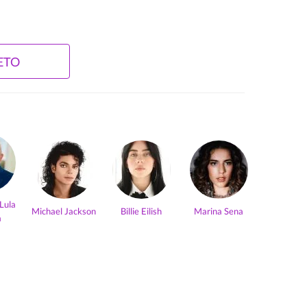
ETO
 Lula
Michael Jackson
Billie Eilish
Marina Sena
a