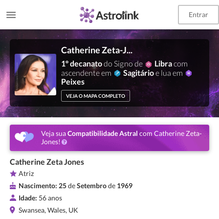
Entrar
Catherine Zeta-Jones
1º decanato
do Signo de
Libra
com
ascendente em
Sagitário
e lua em
Peixes
VEJA O MAPA COMPLETO
Veja sua
Compatibilidade Astral
com Catherine Zeta-
Jones!
Catherine Zeta Jones
Atriz
Nascimento:
25
de
Setembro
de
1969
Idade:
56 anos
Swansea, Wales, UK