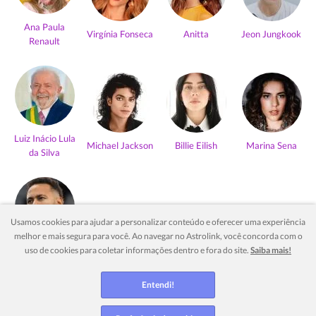
Ana Paula
Virgínia Fonseca
Anitta
Jeon Jungkook
Renault
Luiz Inácio Lula
Michael Jackson
Billie Eilish
Marina Sena
da Silva
Usamos cookies para ajudar a personalizar conteúdo e oferecer uma experiência
melhor e mais segura para você. Ao navegar no Astrolink, você concorda com o
Neymar Jr
uso de cookies para coletar informações dentro e fora do site.
Saiba mais!
Ver mais
Entendi!