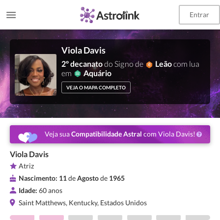
Entrar
Viola Davis
2º decanato
do Signo de
Leão
com lua
em
Aquário
VEJA O MAPA COMPLETO
Veja sua
Compatibilidade Astral
com Viola Davis!
Viola Davis
Atriz
Nascimento:
11
de
Agosto
de
1965
Idade:
60 anos
Saint Matthews, Kentucky, Estados Unidos