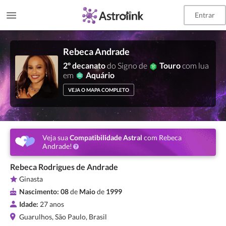
Entrar
Rebeca Andrade
2º decanato
do Signo de
Touro
com lua
em
Aquário
VEJA O MAPA COMPLETO
Veja sua
Compatibilidade Astral
com Rebeca
Andrade!
Rebeca Rodrigues de Andrade
Ginasta
Nascimento:
08
de
Maio
de
1999
Idade:
27 anos
Guarulhos, São Paulo, Brasil