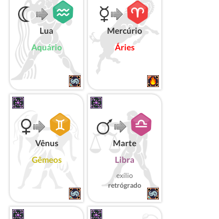
Lua
Mercúrio
Aquário
Áries
Vênus
Marte
Gêmeos
Libra
exílio
retrógrado