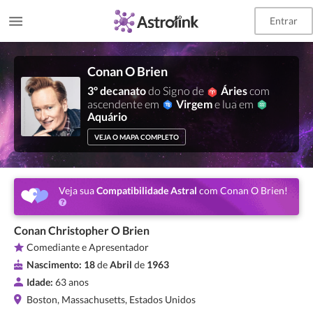
Entrar
Conan O Brien
3º decanato
do Signo de
Áries
com
ascendente em
Virgem
e lua em
Aquário
VEJA O MAPA COMPLETO
Veja sua
Compatibilidade Astral
com Conan O Brien!
Conan Christopher O Brien
Comediante e Apresentador
Nascimento:
18
de
Abril
de
1963
Idade:
63 anos
Boston, Massachusetts, Estados Unidos