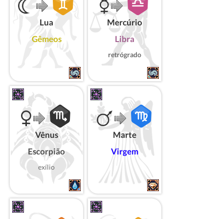
Lua
Mercúrio
Gêmeos
Libra
retrógrado
Vênus
Marte
Escorpião
Virgem
exílio