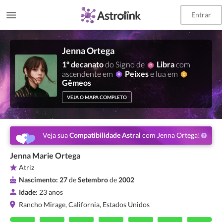
Entrar
Jenna Ortega
1º decanato
do Signo de
Libra
com
ascendente em
Peixes
e lua em
Gêmeos
VEJA O MAPA COMPLETO
Veja sua
Compatibilidade Astral
com Jenna Ortega!
Jenna Marie Ortega
Atriz
Nascimento:
27
de
Setembro
de
2002
Idade:
23 anos
Rancho Mirage, California, Estados Unidos