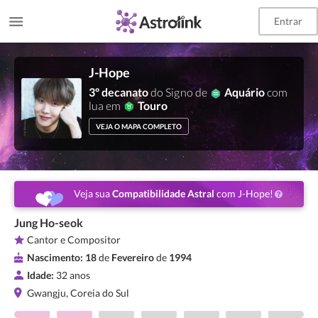
Entrar
J-Hope
3º decanato
do Signo de
Aquário
com
lua em
Touro
VEJA O MAPA COMPLETO
Veja sua
Compatibilidade Astral
com J-Hope!
Jung Ho-seok
Cantor e Compositor
Nascimento:
18
de
Fevereiro
de
1994
Idade:
32 anos
Gwangju, Coreia do Sul