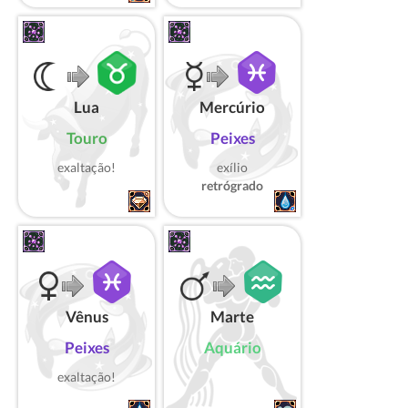
Lua
Mercúrio
Touro
Peixes
exaltação!
exílio
retrógrado
Vênus
Marte
Peixes
Aquário
exaltação!