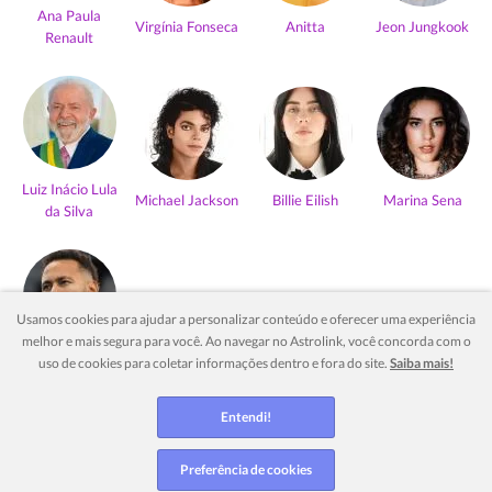
Ana Paula
Virgínia Fonseca
Anitta
Jeon Jungkook
Renault
Luiz Inácio Lula
Michael Jackson
Billie Eilish
Marina Sena
da Silva
Usamos cookies para ajudar a personalizar conteúdo e oferecer uma experiência
melhor e mais segura para você. Ao navegar no Astrolink, você concorda com o
Neymar Jr
uso de cookies para coletar informações dentro e fora do site.
Saiba mais!
Ver mais
Entendi!
Preferência de cookies