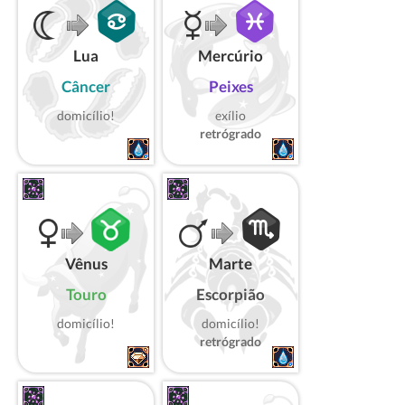
Lua
Mercúrio
Câncer
Peixes
domicílio!
exílio
retrógrado
Vênus
Marte
Touro
Escorpião
domicílio!
domicílio!
retrógrado