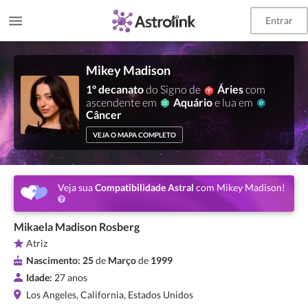
Entrar
Mikey Madison
1º decanato
do Signo de
Áries
com
ascendente em
Aquário
e lua em
Câncer
VEJA O MAPA COMPLETO
Veja sua
Compatibilidade Astral
com Mikey Madison!
Mikaela Madison Rosberg
Atriz
Nascimento:
25
de
Março
de
1999
Idade:
27 anos
Los Angeles, California, Estados Unidos