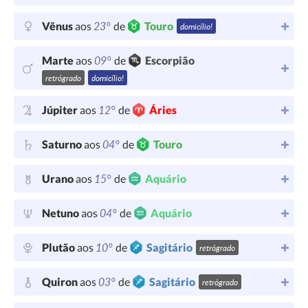
23°
Vênus
aos
de
Touro
domicílio!
09°
Marte
aos
de
Escorpião
retrógrado
domicílio!
12°
Júpiter
aos
de
Áries
04°
Saturno
aos
de
Touro
15°
Urano
aos
de
Aquário
04°
Netuno
aos
de
Aquário
10°
Plutão
aos
de
Sagitário
retrógrado
03°
Quiron
aos
de
Sagitário
retrógrado