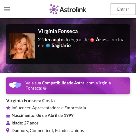
Entrar
Virgínia Fonseca
2º decanato
do Signo de
Áries
com lua
em
Sagitário
Veja sua
Compatibilidade Astral
com Virgínia
Fonseca!
Virgínia Fonseca Costa
Influencer, Apresentadora e Empresária
Nascimento:
06
de
Abril
de
1999
Idade:
27 anos
Danbury, Connecticut, Estados Unidos