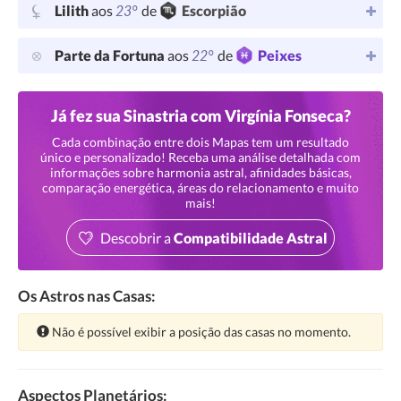
23°
Lilith
aos
de
Escorpião
22°
Parte da Fortuna
aos
de
Peixes
Já fez sua Sinastria com Virgínia Fonseca?
Cada combinação entre dois Mapas tem um resultado
único e personalizado! Receba uma análise detalhada com
informações sobre harmonia astral, afinidades básicas,
comparação energética, áreas do relacionamento e muito
mais!
Descobrir a
Compatibilidade Astral
Os Astros nas Casas:
Atenção:
Não é possível exibir a posição das casas no momento.
Aspectos Planetários: