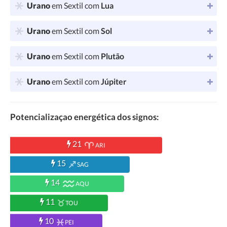
Urano
em Sextil com
Lua
Urano
em Sextil com
Sol
Urano
em Sextil com
Plutão
Urano
em Sextil com
Júpiter
Potencializaçao energética dos signos:
21
ARI
15
SAG
14
AQU
11
TOU
10
PEI