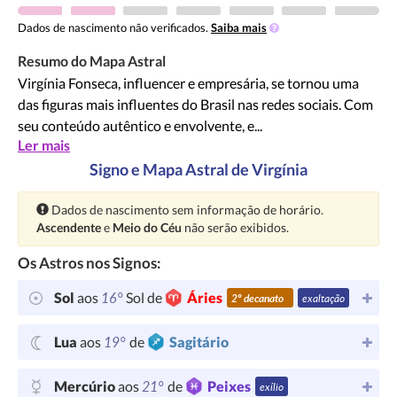
Dados de nascimento não verificados.
Saiba mais
Resumo do Mapa Astral
Virgínia Fonseca, influencer e empresária, se tornou uma
das figuras mais influentes do Brasil nas redes sociais. Com
seu conteúdo autêntico e envolvente, e...
Ler mais
Signo e Mapa Astral de Virgínia
Atenção:
Dados de nascimento sem informação de horário.
Ascendente
e
Meio do Céu
não serão exibidos.
Os Astros nos Signos:
16°
Sol
aos
Sol de
Áries
2º decanato
exaltação
19°
Lua
aos
de
Sagitário
21°
Mercúrio
aos
de
Peixes
exílio