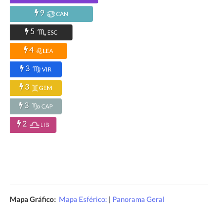
9
CAN
5
ESC
4
LEA
3
VIR
3
GEM
3
CAP
2
LIB
Mapa Gráfico:
Mapa Esférico:
|
Panorama Geral