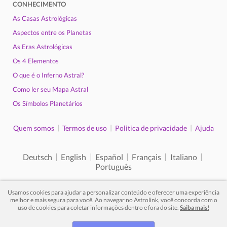
CONHECIMENTO
As Casas Astrológicas
Aspectos entre os Planetas
As Eras Astrológicas
Os 4 Elementos
O que é o Inferno Astral?
Como ler seu Mapa Astral
Os Símbolos Planetários
|
|
|
Quem somos
Termos de uso
Politica de privacidade
Ajuda
|
|
|
|
|
Deutsch
English
Español
Français
Italiano
Português
Usamos cookies para ajudar a personalizar conteúdo e oferecer uma experiência
melhor e mais segura para você. Ao navegar no Astrolink, você concorda com o
uso de cookies para coletar informações dentro e fora do site.
Saiba mais!
© 2012 - 2026. Todos os direitos reservados.