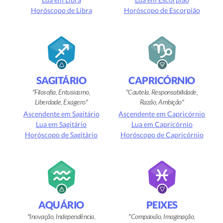
Horóscopo de Libra
Horóscopo de Escorpião
SAGITÁRIO
CAPRICÓRNIO
Filosofia, Entusiasmo,
Cautela, Responsabilidade,
Liberdade, Exagero
Razão, Ambição
Ascendente em Sagitário
Ascendente em Capricórnio
Lua em Sagitário
Lua em Capricórnio
Horóscopo de Sagitário
Horóscopo de Capricórnio
AQUÁRIO
PEIXES
Inovação, Independência,
Compaixão, Imaginação,