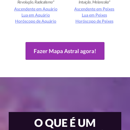
Revolução, Radicalismo
Intuição, Melancolia
Ascendente em Aquário
Ascendente em Peixes
Lua em Aquário
Lua em Peixes
Horóscopo de Aquário
Horóscopo de Peixes
Fazer Mapa Astral agora!
O QUE É UM